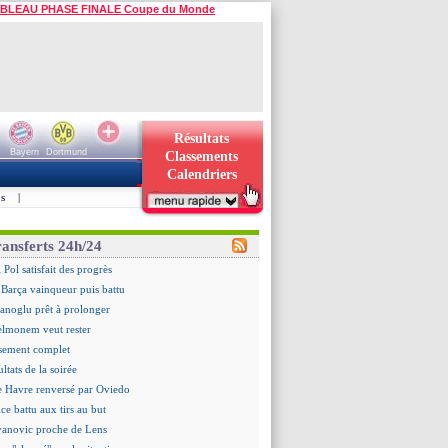
BLEAU PHASE FINALE Coupe du Monde
Résultats
Bayern
Dortmund
Classements
Calendriers
s
|
ransferts 24h/24
 Pol satisfait des progrès
 Barça vainqueur puis battu
hanoglu prêt à prolonger
elmonem veut rester
ssement complet
ultats de la soirée
e Havre renversé par Oviedo
ce battu aux tirs au but
Ivanovic proche de Lens