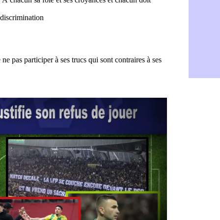
Man Utd : 
08/08
L3 : Caen 
07/08
OM : Højbj
07/08
OM : Gouir
07/08
Leipzig : l
07/08
L3 : 1ère u
07/08
OM : Benat
07/08
Villarreal 
07/08
Lyon : la d
07/08
OM : un no
07/08
Brest : un
07/08
OM : McCo
07/08
PSG : 4 re
07/08
Nice : Kevi
07/08
L1 : prison
07/08
Leganés : c
07/08
Atletico : 
07/08
Monaco : Fi
07/08
Lyon : Mang
07/08
PSG : Nsoki
07/08
Arsenal : N
07/08
Real : Mast
07/08
Man City :
07/08