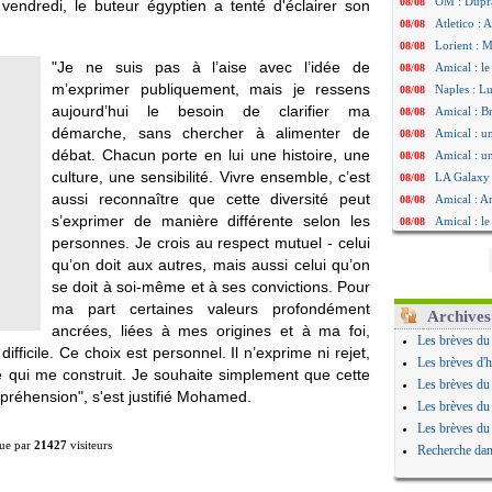
OM : Dupraz
08/08
endredi, le buteur égyptien a tenté d'éclairer son
Atletico : 
08/08
Lorient : 
08/08
"Je ne suis pas à l’aise avec l’idée de
Amical : le
08/08
m’exprimer publiquement, mais je ressens
Naples : L
08/08
aujourd’hui le besoin de clarifier ma
Amical : Br
08/08
démarche, sans chercher à alimenter de
Amical : u
08/08
débat. Chacun porte en lui une histoire, une
Amical : un
08/08
culture, une sensibilité. Vivre ensemble, c’est
LA Galaxy :
08/08
aussi reconnaître que cette diversité peut
Amical : An
08/08
s’exprimer de manière différente selon les
Amical : l
08/08
personnes. Je crois au respect mutuel - celui
Amical : R
08/08
qu’on doit aux autres, mais aussi celui qu’on
Amical : P
08/08
se doit à soi-même et à ses convictions. Pour
Barça : De
08/08
ma part certaines valeurs profondément
Atletico : 
08/08
Archives
ancrées, liées à mes origines et à ma foi,
Amical : L
08/08
Les brèves du
difficile. Ce choix est personnel. Il n’exprime ni rejet,
Nottingham
08/08
Les brèves d'h
e qui me construit. Je souhaite simplement que cette
Amical : St
08/08
Les brèves du
mpréhension", s'est justifié Mohamed.
Amical : L
08/08
Les brèves du
Lens : Gani
08/08
Les brèves du
OM : le PSG
08/08
ue par
21427
visiteurs
Recherche dan
Amical : P
08/08
Amical : C
08/08