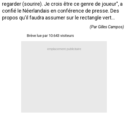
regarder (sourire). Je crois être ce genre de joueur", a
Contact / Signaler un bug
confié le Néerlandais en conférence de presse. Des
Recrutement Maxifoot
propos qu'il faudra assumer sur le rectangle vert...
(Par Gilles Campos)
Mentions légales
Brève lue par 10.643 visiteurs
site web Maxifoot.fr
emplacement publicitaire