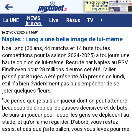
<
NEWS
A la UNE
La UNE
Live
Résus
TV
+
brèves
Dernières brèves
le
21/07/2025
à
16h01
Naples : Lang a une belle image de lui-même
Live / Matchs en direct
Noa
Lang
(26 ans, 44 matchs et 14 buts toutes
Résultats et Classements
compétitions pour la saison 2024-2025) a toujours une
haute opinion de lui-même. Recruté par Naples au PSV
Class. buteurs européens
Eindhoven pour 28 millions d'euros cet été, l'ailier
Programme TV foot
passé par Bruges a été présenté à la presse ce lundi,
et il n'a bien évidemment pas pu s'empêcher de se
Vidéos
jeter quelques fleurs.
Sondages
"Je pense que je suis un joueur dont on peut attendre
Tableau transferts L1
beaucoup de dribbles, de passes décisives et de buts.
Je suis un joueur pour lequel les gens se déplacent au
Taille de la police
stade, et qu’on aime regarder. D’abord, vous restez
Paramètrages / Options
assis, et dès que j’ai le ballon, vous vous levez pour me