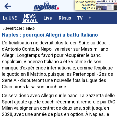
<
NEWS
A la UNE
La UNE
Live
Résus
TV
+
brèves
Dernières brèves
le
29/05/2026
à
14h40
Naples : pourquoi Allegri a battu Italiano
Live / Matchs en direct
L’officialisation ne devrait plus tarder. Suite au départ
Résultats et Classements
d’Antonio Conte, le Napoli va miser sur Massimiliano
Allegri. Longtemps favori pour récupérer le banc
Class. buteurs européens
napolitain, Vincenzo Italiano a été victime de son
Programme TV foot
manque d’expérience internationale, comme l’explique
le quotidien Il Mattino, puisque les Partenopei - 2es de
Vidéos
Serie A - disputeront une nouvelle fois la Ligue des
Sondages
Champions la saison prochaine.
Tableau transferts L1
Ce sera donc avec Allegri sur le banc. La Gazzetta dello
Sport ajoute que le coach récemment remercié par l’AC
Taille de la police
Milan va signer un contrat de deux ans, soit jusqu’en
Paramètrages / Options
2028, avec une année de plus en option. À Naples, le