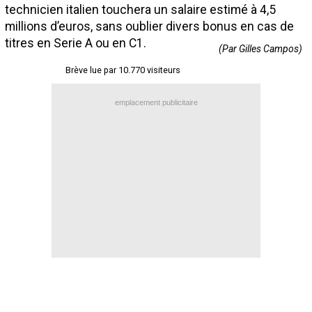
technicien italien touchera un salaire estimé à 4,5
Contact / Signaler un bug
millions d’euros, sans oublier divers bonus en cas de
Recrutement Maxifoot
titres en Serie A ou en C1.
(Par Gilles Campos)
Mentions légales
Brève lue par 10.770 visiteurs
site web Maxifoot.fr
emplacement publicitaire