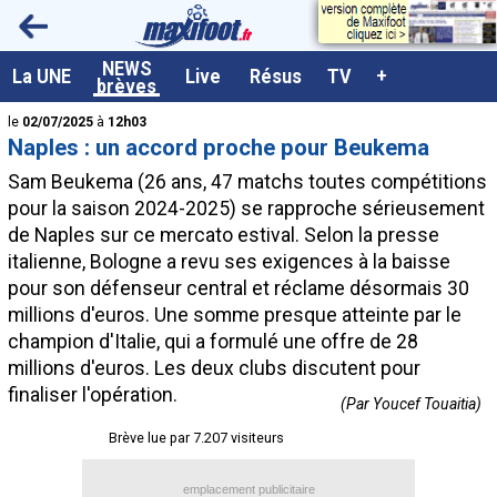
<
NEWS
A la UNE
La UNE
Live
Résus
TV
+
brèves
Dernières brèves
le
02/07/2025
à
12h03
Naples : un accord proche pour Beukema
Live / Matchs en direct
Sam
Beukema
(26 ans, 47 matchs toutes compétitions
Résultats et Classements
pour la saison 2024-2025) se rapproche sérieusement
de Naples sur ce mercato estival. Selon la presse
Class. buteurs européens
italienne, Bologne a revu ses exigences à la baisse
Programme TV foot
pour son défenseur central et réclame désormais 30
millions d'euros. Une somme presque atteinte par le
Vidéos
champion d'Italie, qui a formulé une offre de 28
Sondages
millions d'euros. Les deux clubs discutent pour
finaliser l'opération.
Tableau transferts L1
(Par Youcef Touaitia)
Brève lue par 7.207 visiteurs
Taille de la police
Paramètrages / Options
emplacement publicitaire