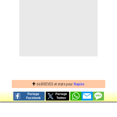
Contact / Signaler un bug
Recrutement Maxifoot
Mentions légales
site web Maxifoot.fr
+
de BREVES et stats pour
Naples
Partage
Partage
Facebook
Twitter