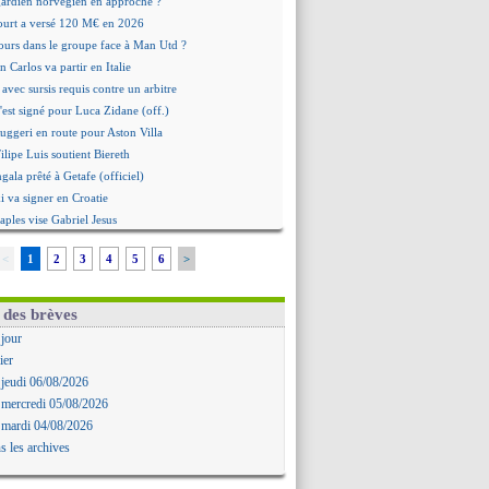
 gardien norvégien en approche ?
urt a versé 120 M€ en 2026
tours dans le groupe face à Man Utd ?
n Carlos va partir en Italie
 avec sursis requis contre un arbitre
'est signé pour Luca Zidane (off.)
Ruggeri en route pour Aston Villa
lipe Luis soutient Biereth
ala prêté à Getafe (officiel)
 va signer en Croatie
aples vise Gabriel Jesus
antuono prêté à la Fiorentina (off.)
<
1
2
3
4
5
6
>
 accord avec le Barça pour Rodri ?
ise a prolongé (officiel)
miyasu a convaincu (officiel)
 des brèves
esio - "ce n'est pas idéal"
 jour
 Oppong signe pour 4 ans (officiel)
ier
rpool va proposer 115 M€ pour Barcola
 jeudi 06/08/2026
la démission d'Infantino réclamée
 mercredi 05/08/2026
e, deux pistes se détachent
 mardi 04/08/2026
ilipe Luis veut remplacer Akliouche
s les archives
Luca Zidane va changer de club
rova très clair sur son futur