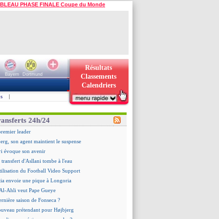
BLEAU PHASE FINALE Coupe du Monde
Résultats
Bayern
Dortmund
Classements
Calendriers
s
|
ransferts 24h/24
premier leader
erg, son agent maintient le suspense
i évoque son avenir
e transfert d'Asllani tombe à l'eau
tilisation du Football Video Support
ia envoie une pique à Longoria
: Al-Ahli veut Pape Gueye
ernière saison de Fonseca ?
uveau prétendant pour Højbjerg