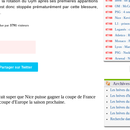
é la rotation du Gym après ses premières apparitions
Brest : un
07/08
est donc stoppée prématurément par cette blessure,
OM : McCo
07/08
.
PSG : 4 re
07/08
Nice : Kevi
07/08
L1 : prison
07/08
lue par
3791
visiteurs
Leganés : c
07/08
Atletico : 
07/08
Monaco : Fi
07/08
Lyon : Mang
07/08
PSG : Nsoki
07/08
Arsenal : N
07/08
Real : Mast
07/08
Partager sur Twitter
Man City :
07/08
Rennes : Ha
07/08
Palace : To
07/08
Archives
OM : B. Gen
07/08
Les brèves du
TFC : Sion
07/08
Les brèves d'h
PSG : Live
07/08
Les brèves du
Norvège : 
07/08
Les brèves du
PSG : Mbay
07/08
Les brèves du
Monaco : F
07/08
Recherche dan
Grenade : 
07/08
Juve : Zheg
07/08