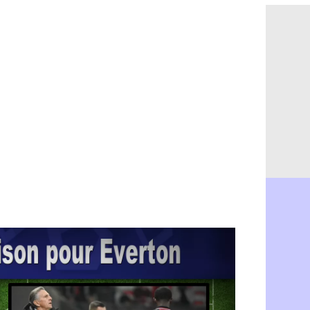
OM : Aguer
07/08
Arsenal : G
07/08
Nantes : d
07/08
Monaco : l
07/08
Man Utd : B
07/08
Man City :
07/08
Naples : l
07/08
OM : Lucas
07/08
PSG : le co
07/08
PSG : une 
07/08
Francfort :
07/08
Strasbourg 
07/08
Monaco : F
07/08
Dortmund :
07/08
Barça : pr
07/08
Argentine :
07/08
Tottenham 
07/08
Barça : l'a
07/08
FIFA : la C
06/08
CdM 2030 :
06/08
Rennes : Em
06/08
Côte d'Ivoi
06/08