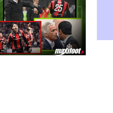
Rennes : H
06/08
Man City :
06/08
Man Utd : Z
06/08
Amical : M
06/08
Nantes : De
06/08
OM : le clu
06/08
Monaco : l
06/08
FIFA : Teb
06/08
FIFA : l'UE
06/08
PSG : Teba
06/08
Real : Vini
06/08
Lyon : Man
06/08
OM : une o
06/08
Real : c'es
06/08
Troyes : Ju
06/08
PSG : Aklio
06/08
OM : une o
06/08
PSG : cont
06/08
Ouganda : 
06/08
Arsenal : A
06/08
Chelsea : P
06/08
FIFA : le 
06/08
PSG : l'ét
06/08