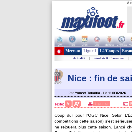
A r
OM
PSG
Lyon
Lille
Monaco
Chelsea
Ma
+ de clubs
Mercato
Ligue 1
L2/Coupes
Etran
Actualité
|
Résultats & Classement
|
Nice : fin de s
Par
Youcef Touaitia
-
Le
11/03/2026
+
A
-
A
Imprimer
Texte:
Coup dur pour l’OGC Nice. Selon L’Éq
compétitions cette saison) s’est sérieus
ne rejouera plus cette saison. Lancé ch