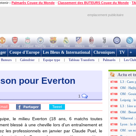
etenir :
Palmarès Coupe du Monde
-
Classement des BUTEURS Coupe du Monde
-
TA
emplacement publicitaire
n Utd
Arsenal
Liverpool
ManCity
Barca
Real
Atletico
Milan
Juve
Inter
Naples
ger
Coupe d'Europe
Les Bleus & International
Chroniques
TV
+
Buteurs
|
Calendrier
|
Equipe type
|
Tableau Transferts
|
Palmarès
|
Les Club
Actu et t
aison pour Everton
L3 : Caen 
07/08
OM : Højbj
07/08
OM : Gouir
07/08
1
Leipzig : l
07/08
L3 : 1ère u
07/08
Email
Tweet
OM : Benat
07/08
uipe, le milieu
Everton
(18 ans, 6 matchs toutes
Villarreal 
07/08
ement blessé à une cheville lors d’un entraînement et
Lyon : la d
07/08
ez les professionnels en janvier par Claude Puel, le
OM : un no
07/08