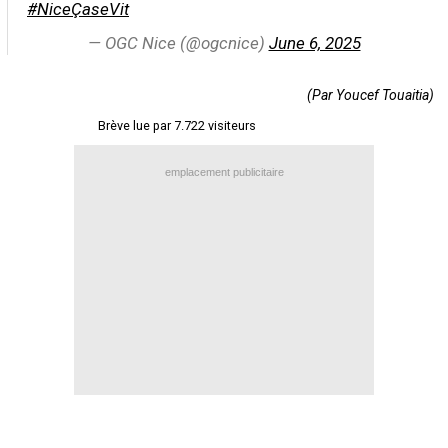
#NiceÇaseVit
Contact / Signaler un bug
— OGC Nice (@ogcnice)
June 6, 2025
Recrutement Maxifoot
(Par Youcef Touaitia)
Mentions légales
Brève lue par 7.722 visiteurs
site web Maxifoot.fr
emplacement publicitaire