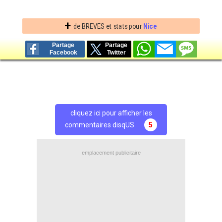
+
de BREVES et stats pour
Nice
Partage
Partage
Facebook
Twitter
cliquez ici pour afficher les
commentaires disqUS
5
emplacement publicitaire