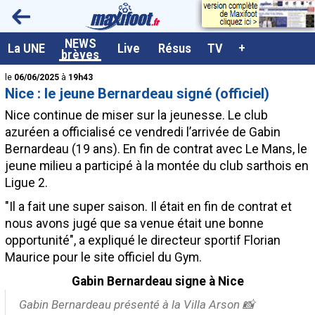
<
NEWS
A la UNE
La UNE
Live
Résus
TV
+
brèves
Dernières brèves
le
06/06/2025
à
19h43
Nice : le jeune Bernardeau signé (officiel)
Live / Matchs en direct
Nice continue de miser sur la jeunesse. Le club
Résultats et Classements
azuréen a officialisé ce vendredi l’arrivée de Gabin
Bernardeau (19 ans). En fin de contrat avec Le Mans, le
Class. buteurs européens
jeune milieu a participé à la montée du club sarthois en
Programme TV foot
Ligue 2.
Vidéos
"Il a fait une super saison. Il était en fin de contrat et
nous avons jugé que sa venue était une bonne
Sondages
opportunité", a expliqué le directeur sportif Florian
Tableau transferts L1
Maurice pour le site officiel du Gym.
Taille de la police
Gabin Bernardeau signe à Nice
Gabin Bernardeau présenté à la Villa Arson 📸
Paramètrages / Options