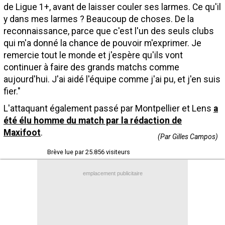
de Ligue 1+, avant de laisser couler ses larmes. Ce qu'il
Contact / Signaler un bug
y dans mes larmes ? Beaucoup de choses. De la
Recrutement Maxifoot
reconnaissance, parce que c'est l'un des seuls clubs
qui m'a donné la chance de pouvoir m'exprimer. Je
Mentions légales
remercie tout le monde et j'espère qu'ils vont
continuer à faire des grands matchs comme
site web Maxifoot.fr
aujourd'hui. J'ai aidé l'équipe comme j'ai pu, et j'en suis
fier."
L'attaquant également passé par Montpellier et Lens
a
été élu homme du match par la rédaction de
Maxifoot
.
(Par Gilles Campos)
Brève lue par 25.856 visiteurs
emplacement publicitaire
+
de BREVES et stats pour
Nice
Partage
Partage