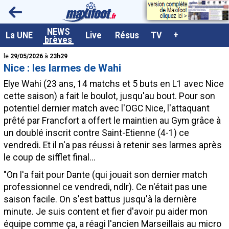
<
NEWS
A la UNE
La UNE
Live
Résus
TV
+
brèves
Dernières brèves
le
29/05/2026
à
23h29
Nice : les larmes de Wahi
Live / Matchs en direct
Elye
Wahi
(23 ans, 14 matchs et 5 buts en L1 avec Nice
Résultats et Classements
cette saison) a fait le boulot, jusqu'au bout. Pour son
potentiel dernier match avec l'OGC Nice, l'attaquant
Class. buteurs européens
prêté par Francfort a offert le maintien au Gym grâce à
Programme TV foot
un doublé inscrit contre Saint-Etienne (4-1) ce
vendredi. Et il n'a pas réussi à retenir ses larmes après
Vidéos
le coup de sifflet final...
Sondages
"On l'a fait pour Dante (qui jouait son dernier match
Tableau transferts L1
professionnel ce vendredi, ndlr). Ce n'était pas une
saison facile. On s'est battus jusqu'à la dernière
Taille de la police
minute. Je suis content et fier d'avoir pu aider mon
Paramètrages / Options
équipe comme ça, a réagi l'ancien Marseillais au micro