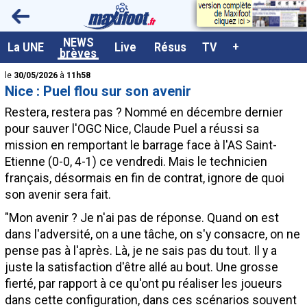
<
NEWS
A la UNE
La UNE
Live
Résus
TV
+
brèves
Dernières brèves
le
30/05/2026
à
11h58
Nice : Puel flou sur son avenir
Live / Matchs en direct
Restera, restera pas ? Nommé en décembre dernier
Résultats et Classements
pour sauver l'OGC Nice, Claude Puel a réussi sa
mission en remportant le barrage face à l'AS Saint-
Class. buteurs européens
Etienne (0-0, 4-1) ce vendredi. Mais le technicien
Programme TV foot
français, désormais en fin de contrat, ignore de quoi
son avenir sera fait.
Vidéos
"Mon avenir ? Je n'ai pas de réponse. Quand on est
Sondages
dans l'adversité, on a une tâche, on s'y consacre, on ne
Tableau transferts L1
pense pas à l'après. Là, je ne sais pas du tout. Il y a
juste la satisfaction d'être allé au bout. Une grosse
Taille de la police
fierté, par rapport à ce qu'ont pu réaliser les joueurs
Paramètrages / Options
dans cette configuration, dans ces scénarios souvent