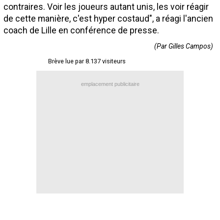
contraires. Voir les joueurs autant unis, les voir réagir
Contact / Signaler un bug
de cette manière, c'est hyper costaud", a réagi l'ancien
Recrutement Maxifoot
coach de Lille en conférence de presse.
(Par Gilles Campos)
Mentions légales
Brève lue par 8.137 visiteurs
site web Maxifoot.fr
emplacement publicitaire