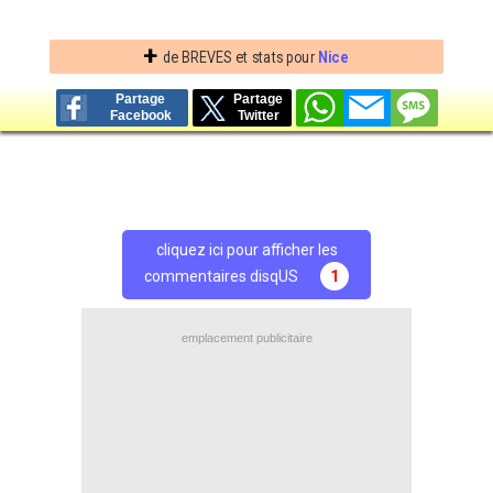
+
de BREVES et stats pour
Nice
Partage
Partage
Facebook
Twitter
cliquez ici pour afficher les
commentaires disqUS
1
emplacement publicitaire