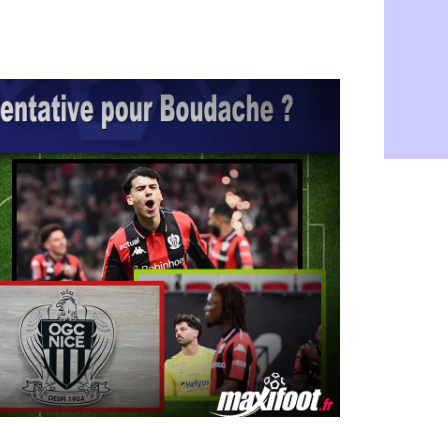
Barça : Fe
06/08
FIFA : des 
06/08
Abha : c'est
06/08
Real : rép
06/08
Arsenal : N
06/08
Al-Ahli : D
06/08
PSG : Luis 
06/08
Monaco : P
05/08
Rennes : Za
05/08
Rennes : u
05/08
VIDEO : Th
05/08
Dunkerque 
05/08
Lyon : Man
05/08
Amical : Ar
05/08
Amical : lo
05/08
Man City :
05/08
LdC : Fene
05/08
Al-Diriyah 
05/08
Atletico : 
05/08
Amical : p
05/08
VIDEO : le
05/08
CdM 2030 :
05/08
PSG : la c
05/08