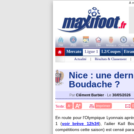
A r
OM
PSG
Lyon
Lille
Monaco
Chelsea
Ma
+ de clubs
Mercato
Ligue 1
L2/Coupes
Etran
Actualité
|
Résultats & Classement
|
Nice : une dern
Boudach
e ?
Par
Clément Barbier
-
Le
30/05/2026
+
A
-
A
Imprimer
Texte:
En route pour l'Olympique Lyonnais aprè
1 (
voir brève 12h34
), l'ailier Kaïl
Bo
compétitions cette saison) est censé par