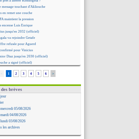
b prêt à libérer Kondogbia ?
e message touchant d'Akliouche
as en remet une couche
FA maintient la pression
s encense Luis Enrique
cius jusqu'en 2032 (officiel)
gala va rejoindre Getafe
ffre refusée pour Aguerd
t confirmé pour Vinicius
nior Diaz jusqu'en 2030 (officiel)
uche a signé (officiel)
ffre pour Bulka
<
1
2
3
4
5
6
>
rat signé pour Akliouche
Owori battu à mort à Kampala
rteta veut créer une dynastie
 des brèves
alace a fait son offre pour Disasi
 jour
gouvernement espagnol s'en mêle
ier
onnante rumeur Gusto
 mercredi 05/08/2026
allinga est sur le marché
 mardi 04/08/2026
d trouvé avec Man City pour Rulli
 lundi 03/08/2026
na vers Leverkusen pour 25 M€
s les archives
Forlan nommé sélectionneur (officiel)
uanlu signe à Bournemouth (officiel)