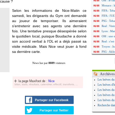
OM : le clu
06/08
 cause ?
Monaco : l
06/08
Selon les informations de Nice-Matin ce
FIFA : Teb
06/08
samedi, les dirigeants du Gym ont demandé
FIFA : l'UE
06/08
au joueur de temporiser. Ils aimeraient
PSG : Teba
06/08
s'entretenir avec ses agents une dernière
Real : Vini
06/08
fois. Une tentative presque désespérée selon
Lyon : Man
06/08
le quotidien local, puisque Boudache a donné
OM : une o
06/08
son accord verbal à l'OL et a déjà passé sa
Real : c'es
06/08
visite médicale. Mais Nice veut jouer à fond
Troyes : Ju
06/08
sa dernière carte.
PSG : Aklio
06/08
OM : une o
06/08
PSG : cont
06/08
News lue par
8889
visiteurs
Ouganda : 
06/08
Arsenal : A
06/08
Archives
Chelsea : P
06/08
Les brèves du
la page Maxifoot de :
Nice
FIFA : le 
06/08
bilan, stats, résultats, calendrier, effectif, transferts, ...
Les brèves d'h
PSG : l'ét
06/08
Les brèves du
Bologne : D
06/08
Les brèves du
OM : accor
06/08
Partager sur Facebook
Les brèves du
OM : Medi
06/08
Recherche dan
Uruguay : 
06/08
Partager sur Twitter
Séville : J
06/08