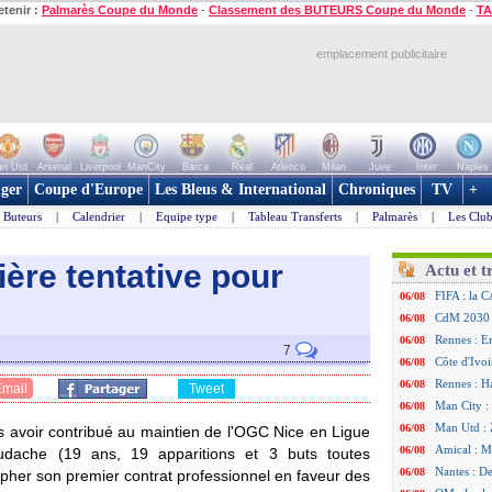
etenir :
Palmarès Coupe du Monde
-
Classement des BUTEURS Coupe du Monde
-
TA
emplacement publicitaire
n Utd
Arsenal
Liverpool
ManCity
Barca
Real
Atletico
Milan
Juve
Inter
Naples
ger
Coupe d'Europe
Les Bleus & International
Chroniques
TV
+
Buteurs
|
Calendrier
|
Equipe type
|
Tableau Transferts
|
Palmarès
|
Les Club
ière tentative pour
Actu et t
FIFA : la C
06/08
CdM 2030 :
06/08
Rennes : Em
06/08
7
Côte d'Ivoi
06/08
Rennes : H
06/08
Email
Tweet
Man City :
06/08
Man Utd : Z
06/08
s avoir contribué au maintien de l'OGC Nice en Ligue
Amical : M
06/08
udache
(19 ans, 19 apparitions et 3 buts toutes
Nantes : De
06/08
apher son premier contrat professionnel en faveur des