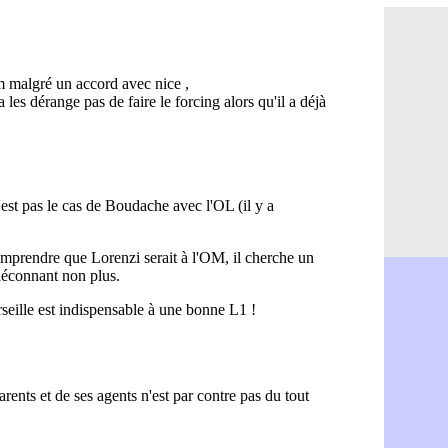
PSG : Ndja
06/08
Real : Dio
06/08
Man City : 
06/08
Rennes : A
06/08
Aston Villa
06/08
OM : une a
06/08
Le Havre : 
06/08
Trabzonspor
06/08
Bordeaux :
06/08
FIFA : Al-K
06/08
Fenerbahçe
06/08
Bordeaux : 
06/08
Galatasara
06/08
Southampto
06/08
Real : Vini
06/08
VIDEO : un
06/08
Real : Dio
06/08
Real : Rodr
06/08
PSG : Aklio
06/08
Médias : la
06/08
PSG : pas d
06/08
Real : ça s
06/08