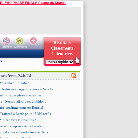
BLEAU PHASE FINALE Coupe du Monde
Résultats
Bayern
Dortmund
Classements
Calendriers
s
|
ransferts 24h/24
AF soutient Infantino
 Rubiales charge Infantino et Sanchez
bolo a des pistes alléchantes
re : Renard affiche ses ambitions
aise confirme pour Aït Boudlal
 Trafford à Leeds pour 47 M€ (off.)
irkzee vers la Juventus ?
onaco s'impose contre Getafe
r Zakarian et sa relation avec Kita