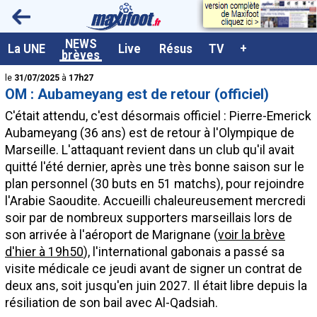
<
NEWS
A la UNE
La UNE
Live
Résus
TV
+
brèves
Dernières brèves
le
31/07/2025
à
17h27
OM : Aubameyang est de retour (officiel)
Live / Matchs en direct
C'était attendu, c'est désormais officiel : Pierre-Emerick
Résultats et Classements
Aubameyang (36 ans) est de retour à l'Olympique de
Marseille. L'attaquant revient dans un club qu'il avait
Class. buteurs européens
quitté l'été dernier, après une très bonne saison sur le
Programme TV foot
plan personnel (30 buts en 51 matchs), pour rejoindre
l'Arabie Saoudite. Accueilli chaleureusement mercredi
Vidéos
soir par de nombreux supporters marseillais lors de
Sondages
son arrivée à l'aéroport de Marignane (
voir la brève
d'hier à 19h50
), l'international gabonais a passé sa
Tableau transferts L1
visite médicale ce jeudi avant de signer un contrat de
Taille de la police
deux ans, soit jusqu'en juin 2027. Il était libre depuis la
résiliation de son bail avec Al-Qadsiah.
Paramètrages / Options