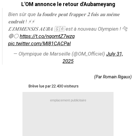
L'OM annonce le retour d'Aubameyang
Contact / Signaler un bug
Bien sûr que 𝐥𝐚 𝐟𝐨𝐮𝐝𝐫𝐞 𝐩𝐞𝐮𝐭 𝐟𝐫𝐚𝐩𝐩𝐞𝐫 𝟐 𝐟𝐨𝐢𝐬 𝐚𝐮 𝐦𝐞̂𝐦𝐞
Recrutement Maxifoot
𝐞𝐧𝐝𝐫𝐨𝐢𝐭 ! ⚡️⚡️
𝑳'𝑰𝑴𝑴𝑬𝑵𝑺𝑰𝑺 𝑨𝑼𝑩𝑨 🇬🇦 est à nouveau Olympien ! 🐆
Mentions légales
🔵⚪️
https://t.co/nqomtZ7wzq
site web Maxifoot.fr
pic.twitter.com/Ml81CACPal
— Olympique de Marseille (@OM_Officiel)
July 31,
2025
(Par Romain Rigaux)
Brève lue par 22.430 visiteurs
emplacement publicitaire