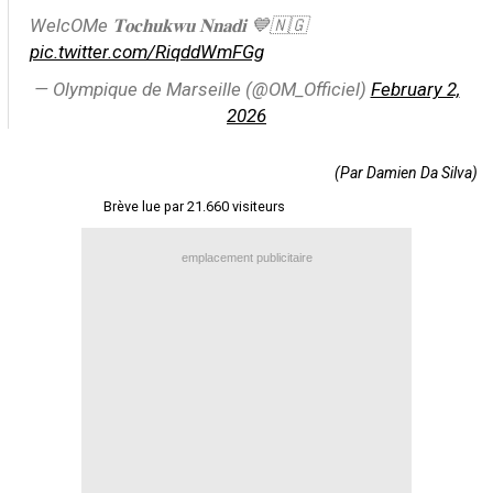
WelcOMe 𝐓𝐨𝐜𝐡𝐮𝐤𝐰𝐮 𝐍𝐧𝐚𝐝𝐢 💙🇳🇬
Contact / Signaler un bug
pic.twitter.com/RiqddWmFGg
Recrutement Maxifoot
— Olympique de Marseille (@OM_Officiel)
February 2,
Mentions légales
2026
site web Maxifoot.fr
(Par Damien Da Silva)
Brève lue par 21.660 visiteurs
emplacement publicitaire