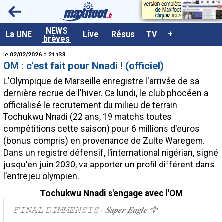
<
NEWS
A la UNE
La UNE
Live
Résus
TV
+
brèves
Dernières brèves
le
02/02/2026
à
21h33
OM : c'est fait pour Nnadi ! (officiel)
Live / Matchs en direct
L'Olympique de Marseille enregistre l'arrivée de sa
Résultats et Classements
dernière recrue de l'hiver. Ce lundi, le club phocéen a
officialisé le recrutement du milieu de terrain
Class. buteurs européens
Tochukwu
Nnadi
(22 ans, 19 matchs toutes
Programme TV foot
compétitions cette saison) pour 6 millions d'euros
(bonus compris) en provenance de Zulte Waregem.
Vidéos
Dans un registre défensif, l'international nigérian, signé
Sondages
jusqu'en juin 2030, va apporter un profil différent dans
l'entrejeu olympien.
Tableau transferts L1
Tochukwu Nnadi s'engage avec l'OM
Taille de la police
𝙵𝙸𝙽𝙰𝙻 𝙳𝙸𝙼𝙼𝙴𝙽𝚂𝙸𝚂 - 𝑺𝒖𝒑𝒆𝒓 𝑬𝒂𝒈𝒍𝒆 🦅
Paramètrages / Options