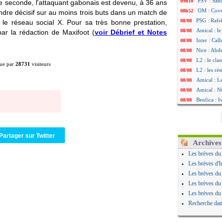
PSV : Sano
09h10
e seconde, l'attaquant gabonais est devenu, à 36 ans
OM : Cove
08h52
endre décisif sur au moins trois buts dans un match de
PSG : Rafel
08/08
le réseau social X. Pour sa très bonne prestation,
Amical : le
08/08
ar la rédaction de Maxifoot (
voir Débrief et Notes
Inter : Cal
08/08
Nice : Abd
08/08
L2 : le cla
08/08
ue par
28731
visiteurs
L2 : les rés
08/08
Amical : L
08/08
Amical : Ni
08/08
Benfica : 
08/08
OM : Dupraz
08/08
Atletico : 
08/08
Lorient : 
08/08
Partager sur Twitter
Amical : le
08/08
Archives
Naples : L
08/08
Les brèves du
Amical : Br
08/08
Les brèves d'h
Amical : u
08/08
Les brèves du
Amical : un
08/08
Les brèves du
LA Galaxy :
08/08
Les brèves du
Amical : An
08/08
Recherche dan
Amical : l
08/08
Amical : R
08/08