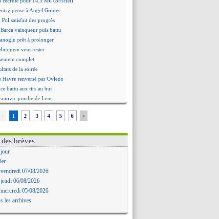
 recruté pour 14,5 M€ (officiel)
ntry pense à Angel Gomes
 Pol satisfait des progrès
 Barça vainqueur puis battu
hanoglu prêt à prolonger
elmonem veut rester
ssement complet
ultats de la soirée
e Havre renversé par Oviedo
ce battu aux tirs au but
Ivanovic proche de Lens
 "alarmé" par la situation
<
1
2
3
4
5
6
>
Alvarez, le Barça va revoir son offre
Mbamba prêté par Leverkusen (officiel)
 Real bat Ferencvaros
 des brèves
ukaku dit oui à Fenerbahçe
 jour
est arrache le nul contre Venise
ier
n nouveau nul pour Le Mans
 vendredi 07/08/2026
 nul entre Auxerre et Troyes
 jeudi 06/08/2026
 Sergi Roberto a signé (officiel)
 mercredi 05/08/2026
gers fait tomber Lorient
s les archives
e Paris FC corrigé par Mayence
ennes encore battu par Brentford