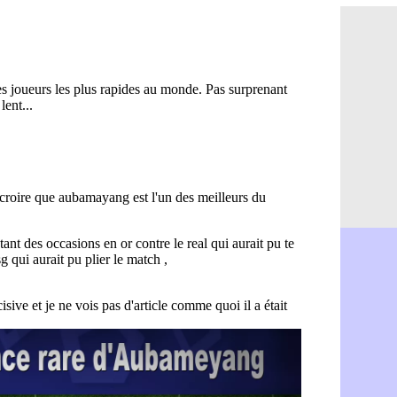
Amical : P
08/08
Barça : De
08/08
Atletico : 
08/08
Amical : L
08/08
Nottingham
08/08
Amical : St
08/08
Amical : L
08/08
Lens : Gani
08/08
OM : le PSG
08/08
Amical : P
08/08
Amical : C
08/08
Argentine 
08/08
Amical : l'I
08/08
Atletico : 
08/08
Monaco : C
08/08
Amical : e
08/08
OM : la pis
08/08
PSG : ça n
08/08
Amical : Re
08/08
Arsenal : c
08/08
Amical : L
08/08
Real : Mour
08/08