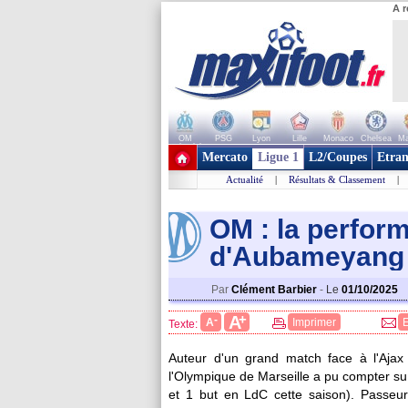
A r
OM
PSG
Lyon
Lille
Monaco
Chelsea
Ma
+ de clubs
Mercato
Ligue 1
L2/Coupes
Etran
Actualité
|
Résultats & Classement
|
OM : la perfor
d'Aubameyang
Par
Clément Barbier
-
Le
01/10/2025
+
A
-
A
Imprimer
Texte:
Auteur d'un grand match face à l'Aja
l'Olympique de Marseille a pu compter su
et 1 but en LdC cette saison). Passeu