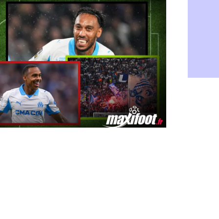
Amical : T
08/08
OM : Benati
08/08
Newcastle :
08/08
PSG : une 
08/08
PSG : le g
08/08
OM : le jou
08/08
Heracles : 
08/08
Monaco : M
08/08
OM : accor
08/08
Barça : Ara
08/08
OM : Côme
08/08
Man Utd : 
08/08
L3 : Caen 
07/08
OM : Højbj
07/08
OM : Gouir
07/08
Leipzig : l
07/08
L3 : 1ère u
07/08
OM : Benat
07/08
Villarreal 
07/08
Lyon : la d
07/08
OM : un no
07/08
Brest : un
07/08
OM : McCo
07/08