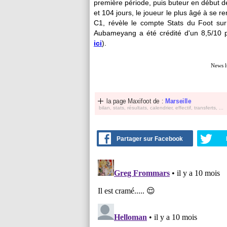
première période, puis buteur en début d
et 104 jours, le joueur le plus âgé à se r
C1, révèle le compte Stats du Foot sur 
Aubameyang a été crédité d'un 8,5/10 p
ici
).
News l
la page Maxifoot de :
Marseille
bilan, stats, résultats, calendrier, effectif, transferts, ...
Partager sur Facebook