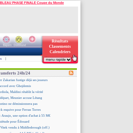
BLEAU PHASE FINALE Coupe du Monde
Résultats
Bayern
Dortmund
Classements
Calendriers
s
|
ransferts 24h/24
er Zakarian fustige déjà ses joueurs
accord avec Ghejdemis
ardiola, Maldini rétablit la vérité
n départ, Meunier accuse Létang
antino ne démissionnera pas
ick esquive pour Ferran Torres
: Araujo, une option d'achat à 55 M€
quiétude pour Édouard
 Vitek vendu à Middlesbrough (off.)