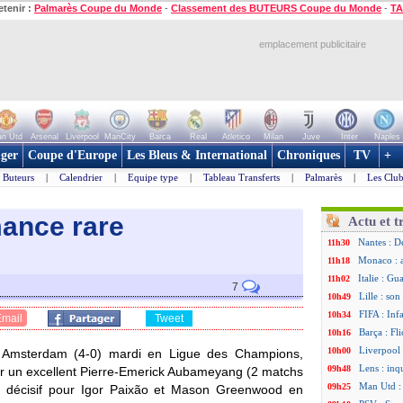
etenir :
Palmarès Coupe du Monde
-
Classement des BUTEURS Coupe du Monde
-
TA
emplacement publicitaire
n Utd
Arsenal
Liverpool
ManCity
Barca
Real
Atletico
Milan
Juve
Inter
Naples
ger
Coupe d'Europe
Les Bleus & International
Chroniques
TV
+
Buteurs
|
Calendrier
|
Equipe type
|
Tableau Transferts
|
Palmarès
|
Les Club
mance rare
Actu et t
Nantes : D
11h30
Monaco : 
11h18
Italie : Gu
11h02
7
Lille : so
10h49
FIFA : Inf
10h34
Email
Tweet
Barça : Fl
10h16
Liverpool 
10h00
x Amsterdam (4-0) mardi en Ligue des Champions,
Lens : in
09h48
r un excellent Pierre-Emerick
Aubameyang
(2 matchs
Man Utd :
09h25
r décisif pour Igor Paixão et Mason Greenwood en