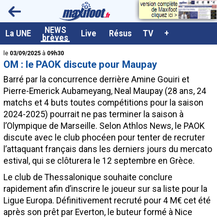
<
NEWS
A la UNE
La UNE
Live
Résus
TV
+
brèves
Dernières brèves
le
03/09/2025
à
09h30
OM : le PAOK discute pour Maupay
Live / Matchs en direct
Barré par la concurrence derrière Amine Gouiri et
Résultats et Classements
Pierre-Emerick Aubameyang, Neal
Maupay
(28 ans, 24
matchs et 4 buts toutes compétitions pour la saison
Class. buteurs européens
2024-2025) pourrait ne pas terminer la saison à
Programme TV foot
l’Olympique de Marseille. Selon Athlos News, le PAOK
discute avec le club phocéen pour tenter de recruter
Vidéos
l’attaquant français dans les derniers jours du mercato
Sondages
estival, qui se clôturera le 12 septembre en Grèce.
Tableau transferts L1
Le club de Thessalonique souhaite conclure
rapidement afin d’inscrire le joueur sur sa liste pour la
Taille de la police
Ligue Europa. Définitivement recruté pour 4 M€ cet été
Paramètrages / Options
après son prêt par Everton, le buteur formé à Nice