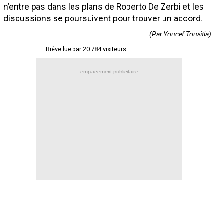
n’entre pas dans les plans de Roberto De Zerbi et les
Contact / Signaler un bug
discussions se poursuivent pour trouver un accord.
Recrutement Maxifoot
(Par Youcef Touaitia)
Mentions légales
Brève lue par 20.784 visiteurs
site web Maxifoot.fr
emplacement publicitaire