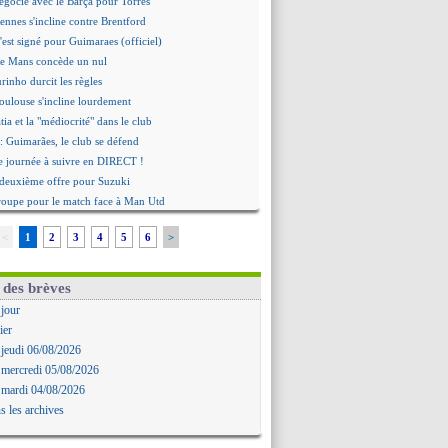
égocie avec le Barça pour Torres
ennes s'incline contre Brentford
c'est signé pour Guimaraes (officiel)
Le Mans concède un nul
rinho durcit les règles
oulouse s'incline lourdement
ia et la "médiocrité" dans le club
: Guimarães, le club se défend
re journée à suivre en DIRECT !
deuxième offre pour Suzuki
roupe pour le match face à Man Utd
ur où tout a basculé pour Benatia
<
1
2
3
4
5
6
>
Reine-Adélaïde, le sort s'acharne...
Mawissa a gravement blessé Uche
rd avec la Real Sociedad pour Aguerd
 des brèves
aujo va partir en prêt à Liverpool
 jour
 pousse pour Gouiri
ier
le groupe pour défier le PSG
 jeudi 06/08/2026
premier leader
 mercredi 05/08/2026
erg, son agent maintient le suspense
 mardi 04/08/2026
i évoque son avenir
s les archives
e transfert d'Asllani tombe à l'eau
tilisation du Football Video Support