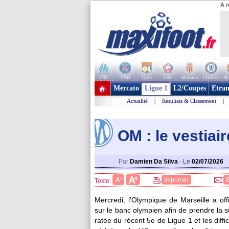
A r
OM
PSG
Lyon
Lille
Monaco
Chelsea
Ma
+ de clubs
Mercato
Ligue 1
L2/Coupes
Etran
Actualité
|
Résultats & Classement
|
OM : le vestiai
Par
Damien Da Silva
-
Le
02/07/2026
+
A
-
A
Imprimer
Texte:
Mercredi, l'Olympique de Marseille a off
sur le banc olympien afin de prendre la
ratée du récent 5e de Ligue 1 et les diffi