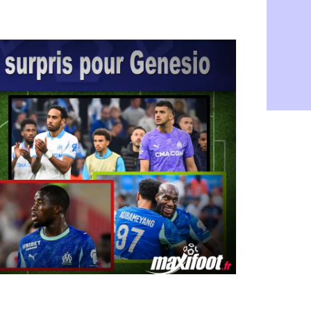
Norvège : 
07/08
PSG : Mbay
07/08
Monaco : F
07/08
Grenade : 
07/08
Juve : Zheg
07/08
OM : Aguer
07/08
Arsenal : G
07/08
Nantes : d
07/08
Monaco : l
07/08
Man Utd : B
07/08
Man City :
07/08
Naples : l
07/08
OM : Lucas
07/08
PSG : le co
07/08
PSG : une 
07/08
Francfort :
07/08
Strasbourg 
07/08
Monaco : F
07/08
Dortmund :
07/08
Barça : pr
07/08
Argentine :
07/08
Tottenham 
07/08
Barça : l'a
07/08