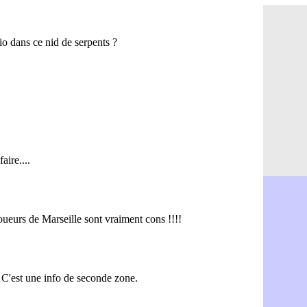
OM : Benat
07/08
Villarreal 
07/08
Lyon : la d
07/08
OM : un no
07/08
Brest : un
07/08
OM : McCo
07/08
PSG : 4 re
07/08
Nice : Kevi
07/08
L1 : prison
07/08
Leganés : c
07/08
Atletico : 
07/08
Monaco : Fi
07/08
Lyon : Mang
07/08
PSG : Nsoki
07/08
Arsenal : N
07/08
Real : Mast
07/08
Man City :
07/08
Rennes : Ha
07/08
Palace : To
07/08
OM : B. Gen
07/08
TFC : Sion
07/08
PSG : Live
07/08