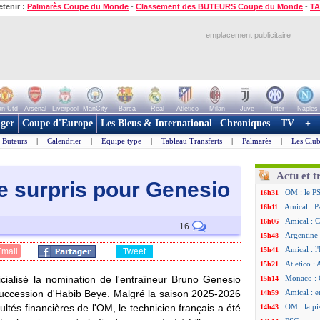
etenir :
Palmarès Coupe du Monde
-
Classement des BUTEURS Coupe du Monde
-
TA
emplacement publicitaire
n Utd
Arsenal
Liverpool
ManCity
Barca
Real
Atletico
Milan
Juve
Inter
Naples
ger
Coupe d'Europe
Les Bleus & International
Chroniques
TV
+
Buteurs
|
Calendrier
|
Equipe type
|
Tableau Transferts
|
Palmarès
|
Les Club
Actu et t
re surpris pour Genesio
OM : le PS
16h31
Amical : P
16h11
Amical : C
16h06
16
Argentine 
15h48
Amical : l'
15h41
Email
Tweet
Atletico : 
15h21
icialisé la nomination de l'entraîneur Bruno Genesio
Monaco : C
15h14
 succession d'Habib Beye. Malgré la saison 2025-2026
Amical : e
14h59
cultés financières de l'OM, le technicien français a été
OM : la pi
14h43