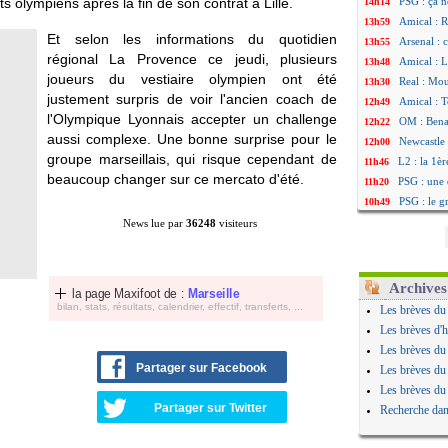
ts olympiens après la fin de son contrat à Lille.
PSG : ça n
14h14
Amical : R
13h59
Et selon les informations du quotidien
Arsenal : 
13h55
régional La Provence ce jeudi, plusieurs
Amical : 
13h48
joueurs du vestiaire olympien ont été
Real : Mou
13h30
justement surpris de voir l'ancien coach de
Amical : T
12h49
l'Olympique Lyonnais accepter un challenge
OM : Benat
12h22
aussi complexe. Une bonne surprise pour le
Newcastle 
12h00
groupe marseillais, qui risque cependant de
L2 : la 1è
11h46
beaucoup changer sur ce mercato d'été.
PSG : une 
11h20
PSG : le g
10h49
OM : le jo
10h32
News lue par
36248
visiteurs
Heracles : 
10h10
Monaco : 
09h49
OM : acco
09h35
Archives
la page Maxifoot de :
Marseille
Barça : Ar
09h08
bilan, stats, résultats, calendrier, effectif, transferts, ...
Les brèves du
OM : Côme
08h54
Les brèves d'h
Man Utd : 
08h32
Les brèves du
L3 : Caen 
07/08
Partager sur Facebook
Les brèves du
OM : Højbj
07/08
Les brèves du
OM : Gouir
07/08
Partager sur Twitter
Recherche dan
Leipzig : l
07/08
L3 : 1ère u
07/08