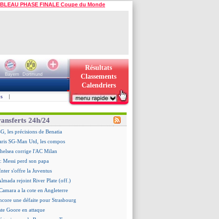
BLEAU PHASE FINALE Coupe du Monde
Résultats
Bayern
Dortmund
Classements
Calendriers
s
|
ransferts 24h/24
G, les précisions de Benatia
aris SG-Man Utd, les compos
helsea corrige l'AC Milan
: Messi perd son papa
Inter s'offre la Juventus
Almada rejoint River Plate (off.)
amara a la cote en Angleterre
ncore une défaite pour Strasbourg
ste Goore en attaque