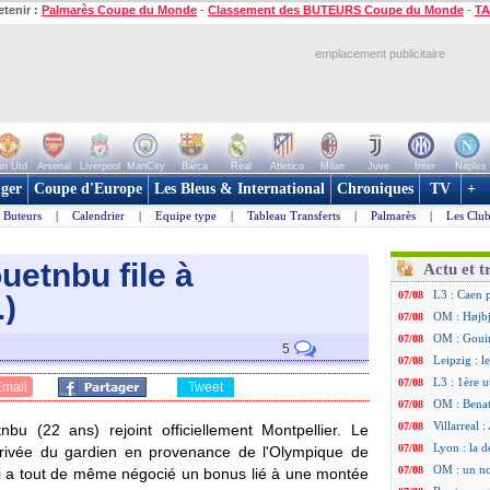
etenir :
Palmarès Coupe du Monde
-
Classement des BUTEURS Coupe du Monde
-
TA
emplacement publicitaire
n Utd
Arsenal
Liverpool
ManCity
Barca
Real
Atletico
Milan
Juve
Inter
Naples
ger
Coupe d'Europe
Les Bleus & International
Chroniques
TV
+
Buteurs
|
Calendrier
|
Equipe type
|
Tableau Transferts
|
Palmarès
|
Les Club
etnbu file à
Actu et t
L3 : Caen 
07/08
.)
OM : Højbj
07/08
OM : Gouir
07/08
5
Leipzig : l
07/08
L3 : 1ère u
07/08
Email
Tweet
OM : Benat
07/08
Villarreal 
07/08
 (22 ans) rejoint officiellement Montpellier. Le
Lyon : la d
07/08
rrivée du gardien en provenance de l'Olympique de
OM : un no
07/08
qui a tout de même négocié un bonus lié à une montée