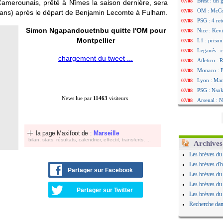
Brest : un
07/08
 Camerounais, prêté à Nîmes la saison dernière, sera
OM : McCo
07/08
ans) après le départ de Benjamin Lecomte à Fulham.
PSG : 4 re
07/08
Simon Ngapandouetnbu quitte l'OM pour
Nice : Kevi
07/08
Montpellier
L1 : prison
07/08
Leganés : c
07/08
chargement du tweet ...
Atletico : 
07/08
Monaco : Fi
07/08
Lyon : Mang
07/08
PSG : Nsoki
07/08
News lue par
11463
visiteurs
Arsenal : N
07/08
Real : Mast
07/08
Man City :
07/08
Rennes : Ha
07/08
la page Maxifoot de :
Marseille
bilan, stats, résultats, calendrier, effectif, transferts, ...
Palace : To
07/08
Archives
OM : B. Gen
07/08
Les brèves du
TFC : Sion
07/08
Les brèves d'h
Partager sur Facebook
PSG : Live
07/08
Les brèves du
Norvège : 
07/08
Les brèves du
Partager sur Twitter
PSG : Mbay
07/08
Les brèves du
Monaco : F
07/08
Recherche dan
Grenade : 
07/08
Juve : Zheg
07/08