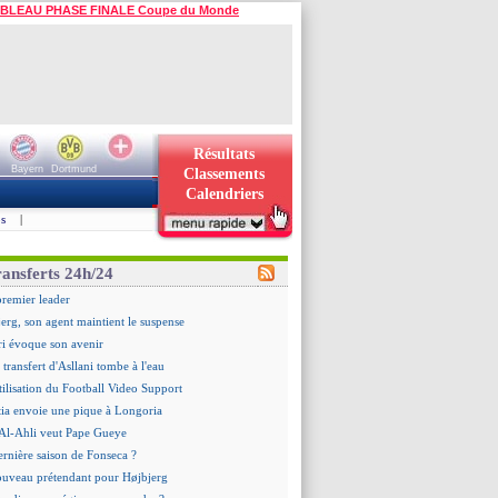
BLEAU PHASE FINALE Coupe du Monde
Résultats
Bayern
Dortmund
Classements
Calendriers
s
|
ransferts 24h/24
premier leader
erg, son agent maintient le suspense
i évoque son avenir
e transfert d'Asllani tombe à l'eau
tilisation du Football Video Support
ia envoie une pique à Longoria
: Al-Ahli veut Pape Gueye
ernière saison de Fonseca ?
uveau prétendant pour Højbjerg