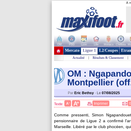
A r
OM
PSG
Lyon
Lille
Monaco
Chelsea
Ma
+ de clubs
Mercato
Ligue 1
L2/Coupes
Etran
Actualité
|
Résultats & Classement
|
OM : Ngapandou
Montpellier (off
Par
Eric Bethsy
-
Le
07/08/2025
+
A
-
A
Imprimer
Texte:
Comme pressenti, Simon Ngapandouetnbu
pensionnaire de Ligue 2 a confirmé l'a
Marseille. Libéré par le club phocéen, 