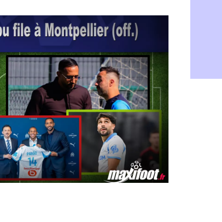
Rennes : H
06/08
Man City :
06/08
Man Utd : Z
06/08
Amical : M
06/08
Nantes : De
06/08
OM : le clu
06/08
Monaco : l
06/08
FIFA : Teb
06/08
FIFA : l'UE
06/08
PSG : Teba
06/08
Real : Vini
06/08
Lyon : Man
06/08
OM : une o
06/08
Real : c'es
06/08
Troyes : Ju
06/08
PSG : Aklio
06/08
OM : une o
06/08
PSG : cont
06/08
Ouganda : 
06/08
Arsenal : A
06/08
Chelsea : P
06/08
FIFA : le 
06/08
PSG : l'ét
06/08