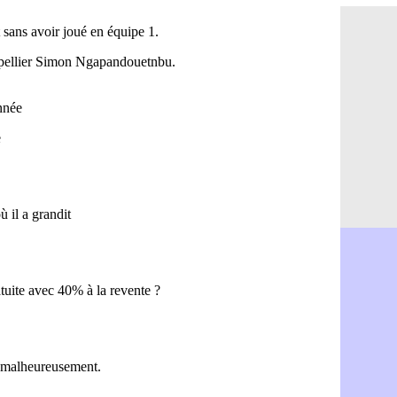
OM : Aguer
07/08
Arsenal : G
07/08
Nantes : d
07/08
Monaco : l
07/08
Man Utd : B
07/08
Man City :
07/08
Naples : l
07/08
OM : Lucas
07/08
PSG : le co
07/08
PSG : une 
07/08
Francfort :
07/08
Strasbourg 
07/08
Monaco : F
07/08
Dortmund :
07/08
Barça : pr
07/08
Argentine :
07/08
Tottenham 
07/08
Barça : l'a
07/08
FIFA : la C
06/08
CdM 2030 :
06/08
Rennes : Em
06/08
Côte d'Ivoi
06/08