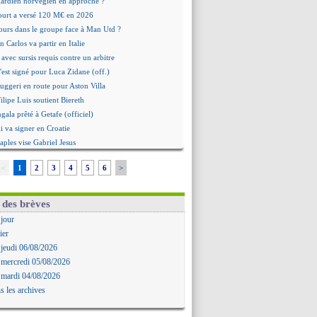
 gardien norvégien en approche ?
urt a versé 120 M€ en 2026
tours dans le groupe face à Man Utd ?
n Carlos va partir en Italie
 avec sursis requis contre un arbitre
'est signé pour Luca Zidane (off.)
Ruggeri en route pour Aston Villa
lipe Luis soutient Biereth
ala prêté à Getafe (officiel)
 va signer en Croatie
aples vise Gabriel Jesus
antuono prêté à la Fiorentina (off.)
<
1
2
3
4
5
6
>
 accord avec le Barça pour Rodri ?
ise a prolongé (officiel)
miyasu a convaincu (officiel)
 des brèves
esio - "ce n'est pas idéal"
 jour
 Oppong signe pour 4 ans (officiel)
ier
rpool va proposer 115 M€ pour Barcola
 jeudi 06/08/2026
la démission d'Infantino réclamée
 mercredi 05/08/2026
e, deux pistes se détachent
 mardi 04/08/2026
ilipe Luis veut remplacer Akliouche
s les archives
Luca Zidane va changer de club
rova très clair sur son futur