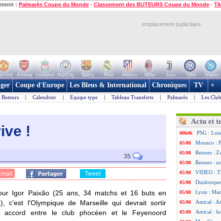
etenir :
Palmarès Coupe du Monde
-
Classement des BUTEURS Coupe du Monde
-
TA
emplacement publicitaire
n Utd
Arsenal
Liverpool
ManCity
Barca
Real
Atletico
Milan
Juve
Inter
Naples
ger
Coupe d'Europe
Les Bleus & International
Chroniques
TV
+
Buteurs
|
Calendrier
|
Equipe type
|
Tableau Transferts
|
Palmarès
|
Les Club
Actu et t
iv
e !
PSG : Luis
00h06
Monaco : P
05/08
Rennes : Za
05/08
35
Rennes : u
05/08
VIDEO : Th
05/08
Email
Tweet
Dunkerque 
05/08
pour
Igor Paixão
(25 ans, 34 matchs et 16 buts en
Lyon : Man
05/08
 c'est l'Olympique de Marseille qui devrait sortir
Amical : Ar
05/08
 accord entre le club phocéen et le Feyenoord
Amical : lo
05/08