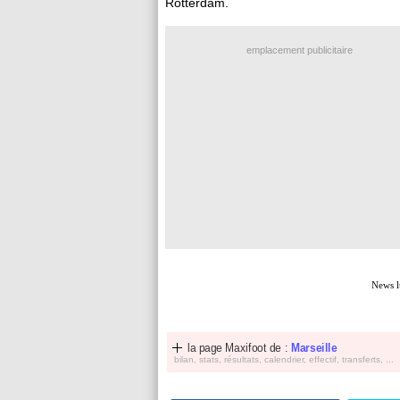
Rotterdam.
emplacement publicitaire
News l
la page Maxifoot de :
Marseille
bilan, stats, résultats, calendrier, effectif, transferts, ...