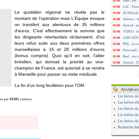
Man City :
05/08
LdC : Fene
05/08
Le quotidien régional ne révèle pas le
Al-Diriyah 
05/08
montant de l'opération mais L'Equipe évoque
Atletico : 
05/08
un transfert aux alentours de 35 millions
Amical : p
05/08
d'euros. C'est effectivement la somme que
VIDEO : le
05/08
les dirigeants néerlandais réclamaient, d'où
CdM 2030 :
05/08
leurs refus suite aux deux premières offres
PSG : la c
05/08
marseillaises à 16 et 28 millions d'euros
Newcastle :
05/08
(bonus compris). Quoi qu'il en soit, l'ailier
Real : une 
05/08
brésilien, qui donnait la priorité au vice-
Amical : l
05/08
champion de France, est autorisé à se rendre
Monaco : Ca
05/08
à Marseille pour passer sa visite médicale.
Atletico : 
05/08
Real : Dio
05/08
La fin d'un long feuilleton pour l'OM.
Arsenal : H
05/08
Archives
Man Utd : B
05/08
Les brèves du
ue par
43505
visiteurs
Roma : Mol
05/08
Les brèves d'h
Le Havre : 
05/08
Les brèves du
Chelsea : 
05/08
Les brèves du
Atletico : 
05/08
Les brèves du
FIFA : Figo
05/08
Recherche dan
Naples : L
05/08
Feyenoord :
05/08