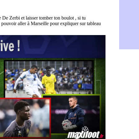
PSG : Live
05/08
Real : le d
05/08
Lyon : Mat
05/08
Lyon : Fons
04/08
Nice : une
04/08
Trabzonspo
04/08
Lyon : Fons
04/08
EdF : Infa
04/08
LdC : du c
04/08
Lyon : la st
04/08
Lyon : Govo
04/08
Lyon : une
04/08
Lyon : Abn
04/08
LdC : Spar
04/08
VIDEO : le
04/08
Man City :
04/08
Strasbourg 
04/08
PSG : Ayari
04/08
Man City : 
04/08
Amical : St
04/08
OM : le me
04/08
Chelsea : 
04/08
LdC : Spar
04/08