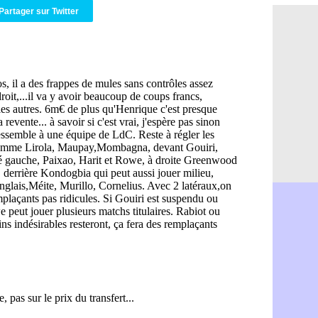
Brest : c'e
05/08
Partager sur Twitter
Amical : la
05/08
Amical : u
05/08
Amical : M
05/08
Inter : 40
05/08
Lille : un 
05/08
Lyon : Fons
05/08
OM : Aguer
05/08
Real : Endr
05/08
Real : ce s
05/08
OM : le ret
05/08
Hull : Tzol
05/08
PSG : Zaba
05/08
Man Utd : 
05/08
Sparta : le
05/08
Bordeaux :
05/08
Leverkusen
05/08
VIDEO : Ne
05/08
Arsenal : c
05/08
Lyon : Fon
05/08
Aston Vill
05/08
Ipswich : F
05/08