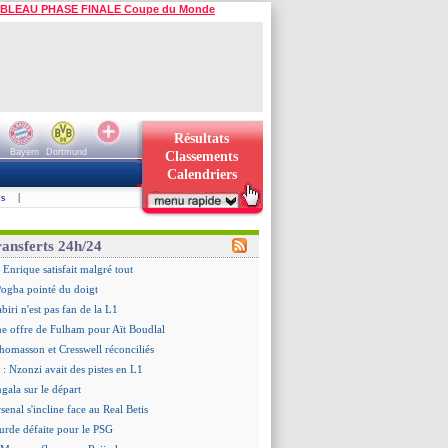
BLEAU PHASE FINALE Coupe du Monde
Résultats
Bayern
Dortmund
Classements
Calendriers
s
|
ransferts 24h/24
 Enrique satisfait malgré tout
ogba pointé du doigt
biri n'est pas fan de la L1
ne offre de Fulham pour Aït Boudlal
omasson et Cresswell réconciliés
: Nzonzi avait des pistes en L1
gala sur le départ
senal s'incline face au Real Betis
urde défaite pour le PSG