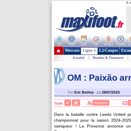
A r
OM
PSG
Lyon
Lille
Monaco
Chelsea
Ma
+ de clubs
Mercato
Ligue 1
L2/Coupes
Etran
Actualité
|
Résultats & Classement
|
OM : Paixão arr
Par
Eric Bethsy
-
Le
28/07/2025
+
A
-
A
Imprimer
Texte:
Dans la bataille contre Leeds United 
championnat pour la saison 2024-2025),
vainqueur ! La Provence annonce un