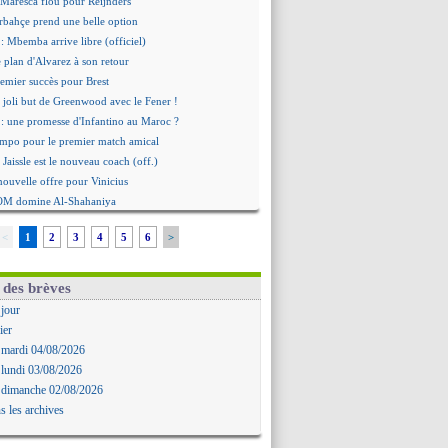
 Maresca flou pour Reijnders
rbahçe prend une belle option
: Mbemba arrive libre (officiel)
le plan d'Alvarez à son retour
remier succès pour Brest
 joli but de Greenwood avec le Fener !
 une promesse d'Infantino au Maroc ?
ompo pour le premier match amical
 Jaissle est le nouveau coach (off.)
nouvelle offre pour Vinicius
'OM domine Al-Shahaniya
bral a prolongé (officiel)
<
1
2
3
4
5
6
>
Molina va signer à la Roma
mandé arrive pour 140 M€ !
avertz en veut encore plus
 des brèves
ayindir en route pour le Celta
 jour
ina en cas d'échec avec Read
ier
Zouaoui plutôt vers Montpellier ?
 mardi 04/08/2026
Côme touche au but pour Chalobah
 lundi 03/08/2026
Romero toujours souhaité
 dimanche 02/08/2026
 réclame la démission d'Infantino
s les archives
ukaku absent du stage
 Lille recalé pour Zechiël