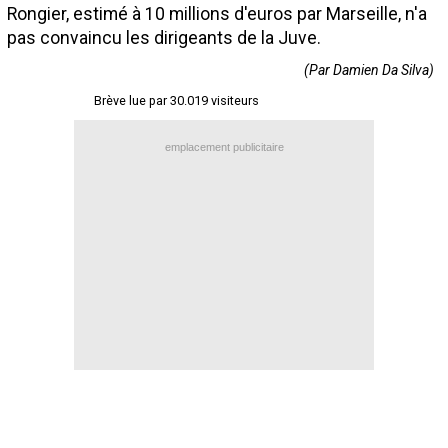
Rongier, estimé à 10 millions d'euros par Marseille, n'a
Contact / Signaler un bug
pas convaincu les dirigeants de la Juve.
Recrutement Maxifoot
(Par Damien Da Silva)
Mentions légales
Brève lue par 30.019 visiteurs
site web Maxifoot.fr
emplacement publicitaire