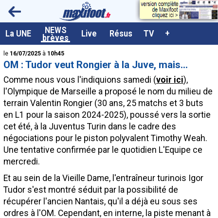
<
NEWS
A la UNE
La UNE
Live
Résus
TV
+
brèves
Dernières brèves
le
16/07/2025
à
10h45
OM : Tudor veut Rongier à la Juve, mais...
Live / Matchs en direct
Comme nous vous l'indiquions samedi (
voir ici
),
Résultats et Classements
l'Olympique de Marseille a proposé le nom du milieu de
terrain Valentin
Rongier
(30 ans, 25 matchs et 3 buts
Class. buteurs européens
en L1 pour la saison 2024-2025), poussé vers la sortie
Programme TV foot
cet été, à la Juventus Turin dans le cadre des
négociations pour le piston polyvalent Timothy Weah.
Vidéos
Une tentative confirmée par le quotidien L'Equipe ce
Sondages
mercredi.
Tableau transferts L1
Et au sein de la Vieille Dame, l'entraîneur turinois Igor
Tudor s'est montré séduit par la possibilité de
Taille de la police
récupérer l'ancien Nantais, qu'il a déjà eu sous ses
Paramètrages / Options
ordres à l'OM. Cependant, en interne, la piste menant à