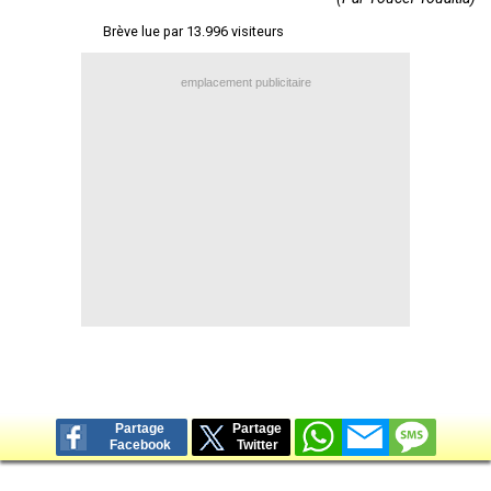
Contact / Signaler un bug
Brève lue par 13.996 visiteurs
Recrutement Maxifoot
emplacement publicitaire
Mentions légales
site web Maxifoot.fr
Partage
Partage
Facebook
Twitter