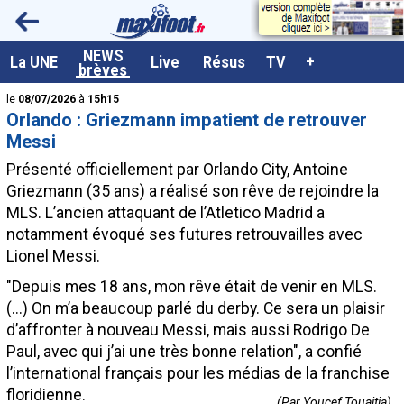
<
NEWS
A la UNE
La UNE
Live
Résus
TV
+
brèves
Dernières brèves
le
08/07/2026
à
15h15
Orlando : Griezmann impatient de retrouver
Live / Matchs en direct
Messi
Résultats et Classements
Présenté officiellement par Orlando City, Antoine
Griezmann (35 ans) a réalisé son rêve de rejoindre la
Class. buteurs européens
MLS. L’ancien attaquant de l’Atletico Madrid a
Programme TV foot
notamment évoqué ses futures retrouvailles avec
Lionel Messi.
Vidéos
"Depuis mes 18 ans, mon rêve était de venir en MLS.
Sondages
(...) On m’a beaucoup parlé du derby. Ce sera un plaisir
Tableau transferts L1
d’affronter à nouveau Messi, mais aussi Rodrigo De
Paul, avec qui j’ai une très bonne relation", a confié
Taille de la police
l’international français pour les médias de la franchise
Paramètrages / Options
floridienne.
(Par Youcef Touaitia)