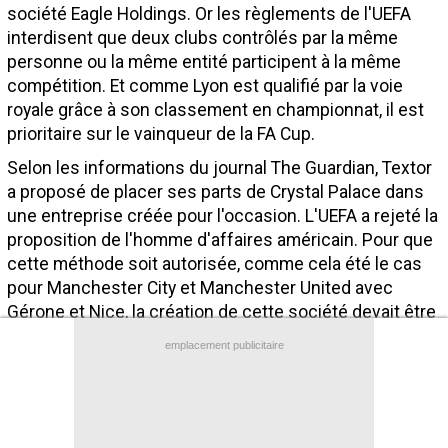
société Eagle Holdings. Or les règlements de l'UEFA
Contact / Signaler un bug
interdisent que deux clubs contrôlés par la même
Recrutement Maxifoot
personne ou la même entité participent à la même
compétition. Et comme Lyon est qualifié par la voie
Mentions légales
royale grâce à son classement en championnat, il est
prioritaire sur le vainqueur de la FA Cup.
site web Maxifoot.fr
Selon les informations du journal The Guardian, Textor
a proposé de placer ses parts de Crystal Palace dans
une entreprise créée pour l'occasion. L'UEFA a rejeté la
proposition de l'homme d'affaires américain. Pour que
cette méthode soit autorisée, comme cela été le cas
pour Manchester City et Manchester United avec
Gérone et Nice, la création de cette société devait être
réalisée avant le 1er mars, explique le média
emplacement publicitaire
britannique. Et l'instance européenne n'a visiblement
pas l'intention de faire de cadeau à la formation
londonienne sur ce point...
(Par Romain Rigaux)
Brève lue par 18.320 visiteurs