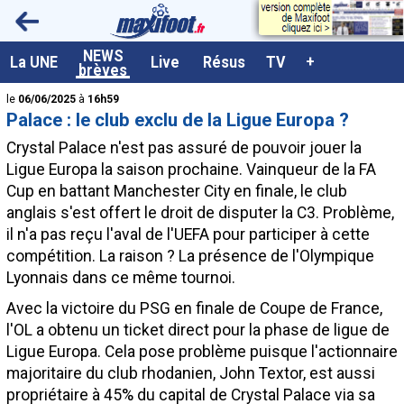
<
NEWS
A la UNE
La UNE
Live
Résus
TV
+
brèves
Dernières brèves
le
06/06/2025
à
16h59
Palace : le club exclu de la Ligue Europa ?
Live / Matchs en direct
Crystal Palace n'est pas assuré de pouvoir jouer la
Résultats et Classements
Ligue Europa la saison prochaine. Vainqueur de la FA
Cup en battant Manchester City en finale, le club
Class. buteurs européens
anglais s'est offert le droit de disputer la C3. Problème,
Programme TV foot
il n'a pas reçu l'aval de l'UEFA pour participer à cette
compétition. La raison ? La présence de l'Olympique
Vidéos
Lyonnais dans ce même tournoi.
Sondages
Avec la victoire du PSG en finale de Coupe de France,
Tableau transferts L1
l'OL a obtenu un ticket direct pour la phase de ligue de
Ligue Europa. Cela pose problème puisque l'actionnaire
Taille de la police
majoritaire du club rhodanien, John Textor, est aussi
Paramètrages / Options
propriétaire à 45% du capital de Crystal Palace via sa