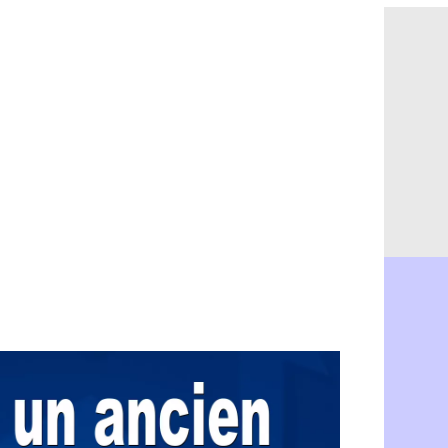
Le Havre : 
05/08
Chelsea : 
05/08
Atletico : 
05/08
FIFA : Figo
05/08
Naples : L
05/08
Feyenoord :
05/08
Brest : c'e
05/08
Amical : la
05/08
Amical : u
05/08
Amical : M
05/08
Inter : 40
05/08
Lille : un 
05/08
Lyon : Fons
05/08
OM : Aguer
05/08
Real : Endr
05/08
Real : ce s
05/08
OM : le ret
05/08
Hull : Tzol
05/08
PSG : Zaba
05/08
Man Utd : 
05/08
Sparta : le
05/08
Bordeaux :
05/08