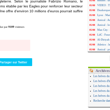
Rennes : u
05/08
leterre. Selon le journaliste Fabrizio Romano, le
VIDEO : Th
05/08
 noms établie par les Eagles pour renforcer leur secteur
Dunkerque 
05/08
e offre d'environ 10 millions d'euros pourrait suffire
Lyon : Man
05/08
Amical : Ar
05/08
Amical : lo
05/08
lue par
9109
visiteurs
Man City :
05/08
LdC : Fene
05/08
Al-Diriyah 
05/08
Atletico : 
05/08
Amical : p
05/08
VIDEO : le
05/08
CdM 2030 :
05/08
Partager sur Twitter
PSG : la c
05/08
Newcastle :
05/08
Archives
Real : une 
05/08
Les brèves du
Amical : l
05/08
Les brèves d'h
Monaco : Ca
05/08
Les brèves du
Atletico : 
05/08
Les brèves du
Real : Dio
05/08
Les brèves du
Arsenal : H
05/08
Recherche dan
Man Utd : B
05/08
Roma : Mol
05/08