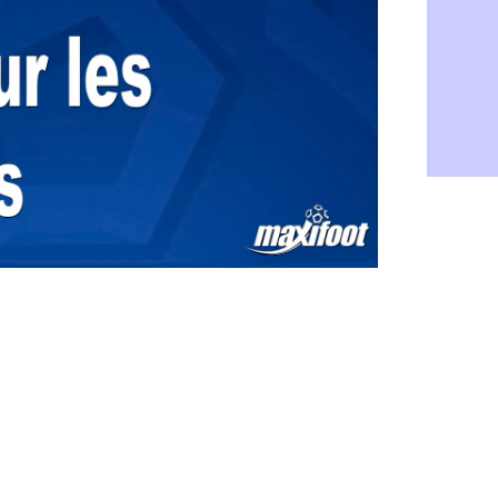
Leverkusen
05/08
VIDEO : Ne
05/08
Arsenal : c
05/08
Lyon : Fon
05/08
Aston Vill
05/08
Ipswich : F
05/08
PSG : Live
05/08
Real : le d
05/08
Lyon : Mat
05/08
Lyon : Fons
04/08
Nice : une
04/08
Trabzonspo
04/08
Lyon : Fons
04/08
EdF : Infa
04/08
LdC : du c
04/08
Lyon : la st
04/08
Lyon : Govo
04/08
Lyon : une
04/08
Lyon : Abn
04/08
LdC : Spar
04/08
VIDEO : le
04/08
Man City :
04/08
Strasbourg 
04/08