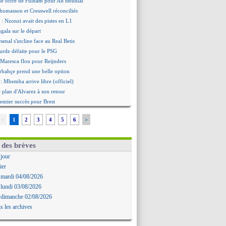
ne offre de Fulham pour Aït Boudlal
omasson et Cresswell réconciliés
: Nzonzi avait des pistes en L1
gala sur le départ
senal s'incline face au Real Betis
urde défaite pour le PSG
 Maresca flou pour Reijnders
rbahçe prend une belle option
: Mbemba arrive libre (officiel)
le plan d'Alvarez à son retour
remier succès pour Brest
 joli but de Greenwood avec le Fener !
<
1
2
3
4
5
6
>
 une promesse d'Infantino au Maroc ?
ompo pour le premier match amical
 Jaissle est le nouveau coach (off.)
 des brèves
nouvelle offre pour Vinicius
 jour
'OM domine Al-Shahaniya
ier
bral a prolongé (officiel)
 mardi 04/08/2026
Molina va signer à la Roma
 lundi 03/08/2026
mandé arrive pour 140 M€ !
 dimanche 02/08/2026
avertz en veut encore plus
s les archives
ayindir en route pour le Celta
ina en cas d'échec avec Read