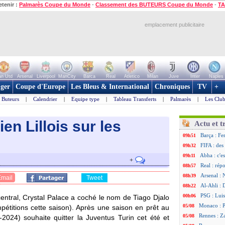
etenir :
Palmarès Coupe du Monde
-
Classement des BUTEURS Coupe du Monde
-
TA
emplacement publicitaire
n Utd
Arsenal
Liverpool
ManCity
Barca
Real
Atletico
Milan
Juve
Inter
Naples
ger
Coupe d'Europe
Les Bleus & International
Chroniques
TV
+
Buteurs
|
Calendrier
|
Equipe type
|
Tableau Transferts
|
Palmarès
|
Les Club
en Lillois sur les
Actu et t
Barça : Fe
09h51
FIFA : des
09h32
Abha : c'es
09h11
+
Real : rép
08h57
Arsenal : 
08h39
Email
Tweet
Al-Ahli : 
08h22
PSG : Luis
00h06
entral, Crystal Palace a coché le nom de Tiago
Djalo
Monaco : P
05/08
pétitions cette saison). Après une saison en prêt au
Rennes : Za
05/08
-2024) souhaite quitter la Juventus Turin cet été et