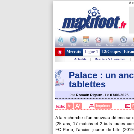
A r
OM
PSG
Lyon
Lille
Monaco
Chelsea
Ma
+ de clubs
Mercato
Ligue 1
L2/Coupes
Etran
Actualité
|
Résultats & Classement
|
Palace : un anci
tablettes
Par
Romain Rigaux
-
Le
03/06/2025
+
A
-
A
Imprimer
Texte:
A la recherche d’un nouveau défenseur c
(25 ans, 17 matchs et 2 buts toutes com
FC Porto, l’ancien joueur de Lille (2019