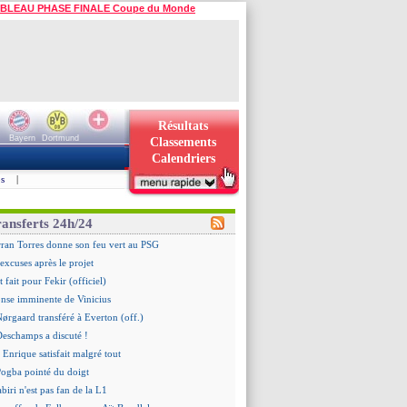
BLEAU PHASE FINALE Coupe du Monde
Résultats
Bayern
Dortmund
Classements
Calendriers
s
|
ransferts 24h/24
rran Torres donne son feu vert au PSG
 excuses après le projet
t fait pour Fekir (officiel)
onse imminente de Vinicius
Nørgaard transféré à Everton (off.)
Deschamps a discuté !
 Enrique satisfait malgré tout
ogba pointé du doigt
biri n'est pas fan de la L1