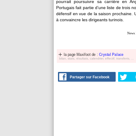
pourrait poursuivre sa carrière en Ang
Portugais fait partie d’une liste de trois
défensif en vue de la saison prochaine. Un
à convaincre les dirigeants turinois.
News 
la page Maxifoot de :
Crystal Palace
bilan, stats, résultats, calendrier, effectif, transferts, ...
Partager sur Facebook