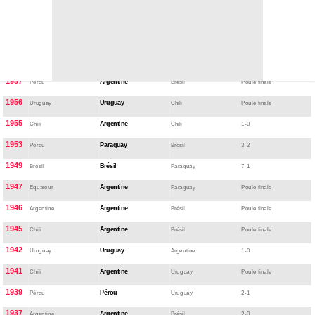
1963
Bolivie
Bolivie
Paraguay
Poule finale
1959
Uruguay
Equateur
Argentine
Poule finale
1959
Argentine
Argentine
Brésil
1-1
1957
Argentine
Pérou
Brésil
Poule finale
1956
Uruguay
Uruguay
Chili
Poule finale
1955
Argentine
Chili
Chili
1-0
1953
Paraguay
Pérou
Brésil
3-2
1949
Brésil
Brésil
Paraguay
7-1
1947
Argentine
Equateur
Paraguay
Poule finale
1946
Argentine
Argentine
Brésil
Poule finale
1945
Argentine
Chili
Brésil
Poule finale
1942
Uruguay
Uruguay
Argentine
1-0
1941
Argentine
Chili
Uruguay
Poule finale
1939
Pérou
Pérou
Uruguay
2-1
1937
Argentine
Argentine
Brésil
2-0