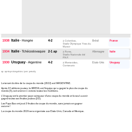
RFA
1954
- Hongrie
3-2
Autriche
Suisse
à Berne,
Stade du Wankdorf
Uruguay
1950
- Brésil
2-1
Suède
Brésil
à Rio de Janeiro,
Maracana
Édition annulée
1942
-
Italie
1938
- Hongrie
4-2
Brésil
France
à Colombes,
Stade Olympique Yves-du-
Manoir
Italie
1934
- Tchécoslovaquie
2-1 ap
Allemagne
Italie
à Rome,
Stadio Nazionale del
P.N.F.
Uruguay
1930
- Argentine
4-2
Etats-Unis
Uruguay
à Montevideo,
Centenario
ap : après prolongations / pen : penalty
Le tenant du titre de la coupe du monde (2022) est l'ARGENTINE.
Après 22 éditions jouées, le BRESIL est l'équipe qui a gagné le plus de coupe du
monde (5), soit environ 1 victoire toutes les 4 éditions.
L'Uruguay est le premier pays vainqueur d'une coupe du monde et le seul a avoir
gagné toutes ses finales jouées (2/2).
Les Pays-Bas ont joué 3 finales de coupe du monde, sans jamais en gagner
aucune !
La coupe du monde 2026 sera organisée aux Etats-Unis, Canada et Mexique.