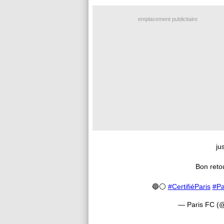
emplacement publicitaire
ju
Bon retou
🔵⚪️
#CertifiéParis
#Pa
— Paris FC (