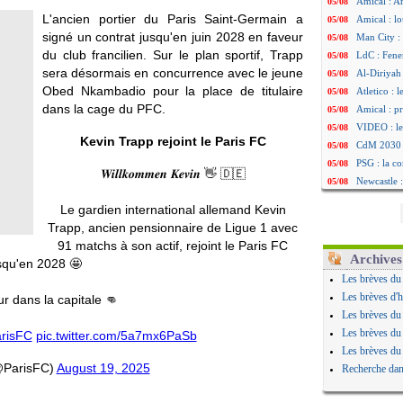
Amical : Ar
05/08
L'ancien portier du Paris Saint-Germain a
Amical : lo
05/08
signé un contrat jusqu'en juin 2028 en faveur
Man City :
05/08
du club francilien. Sur le plan sportif, Trapp
LdC : Fene
05/08
sera désormais en concurrence avec le jeune
Al-Diriyah 
05/08
Obed Nkambadio pour la place de titulaire
Atletico : 
05/08
dans la cage du PFC.
Amical : p
05/08
VIDEO : le
05/08
Kevin Trapp rejoint le Paris FC
CdM 2030 :
05/08
PSG : la c
05/08
𝑾𝒊𝒍𝒍𝒌𝒐𝒎𝒎𝒆𝒏 𝑲𝒆𝒗𝒊𝒏 👋 🇩🇪
Newcastle :
05/08
Real : une 
05/08
Le gardien international allemand Kevin
Amical : l
05/08
Trapp, ancien pensionnaire de Ligue 1 avec
Monaco : Ca
05/08
91 matchs à son actif, rejoint le Paris FC
Atletico : 
05/08
Archives
squ'en 2028 🤩
Real : Dio
05/08
Les brèves du
Arsenal : H
05/08
Les brèves d'h
r dans la capitale 👊
Man Utd : B
05/08
Les brèves du
Roma : Mol
05/08
Les brèves du
risFC
pic.twitter.com/5a7mx6PaSb
Le Havre : 
05/08
Les brèves du
Chelsea : 
05/08
@ParisFC)
August 19, 2025
Recherche dan
Atletico : 
05/08
FIFA : Figo
05/08