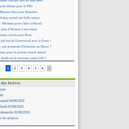
senal s'incline face au Real Betis
urde défaite pour le PSG
 Maresca flou pour Reijnders
rbahçe prend une belle option
: Mbemba arrive libre (officiel)
le plan d'Alvarez à son retour
remier succès pour Brest
 joli but de Greenwood avec le Fener !
 une promesse d'Infantino au Maroc ?
ompo pour le premier match amical
 Jaissle est le nouveau coach (off.)
nouvelle offre pour Vinicius
<
1
2
3
4
5
6
>
'OM domine Al-Shahaniya
bral a prolongé (officiel)
Molina va signer à la Roma
 des brèves
mandé arrive pour 140 M€ !
 jour
avertz en veut encore plus
ier
ayindir en route pour le Celta
 mardi 04/08/2026
ina en cas d'échec avec Read
 lundi 03/08/2026
Zouaoui plutôt vers Montpellier ?
 dimanche 02/08/2026
Côme touche au but pour Chalobah
s les archives
Romero toujours souhaité
 réclame la démission d'Infantino