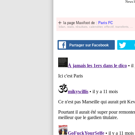
News l
la page Maxifoot de :
Paris FC
bilan, stats, résultats, calendrier, effectif, transferts, ...
Partager sur Facebook