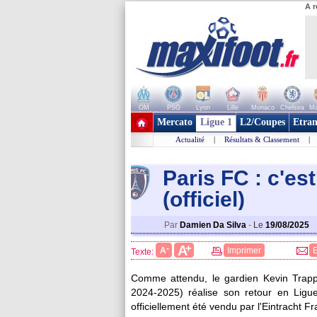
A r
OM
PSG
Lyon
Lille
Monaco
Chelsea
Ma
+ de clubs
Mercato
Ligue 1
L2/Coupes
Etran
Actualité
|
Résultats & Classement
|
Paris FC : c'est
(officiel)
Par
Damien Da Silva
-
Le
19/08/2025
+
A
-
A
Imprimer
Texte:
Comme attendu, le gardien Kevin
Trap
2024-2025) réalise son retour en Ligu
officiellement été vendu par l'Eintracht Fr