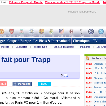
etenir :
Palmarès Coupe du Monde
-
Classement des BUTEURS Coupe du Monde
-
TA
emplacement publicitaire
n Utd
Arsenal
Liverpool
ManCity
Barca
Real
Atletico
Milan
Juve
Inter
Naples
ger
Coupe d'Europe
Les Bleus & International
Chroniques
TV
+
Buteurs
|
Calendrier
|
Equipe type
|
Tableau Transferts
|
Palmarès
|
Les Club
 fait pour Trapp
Actu et t
Arsenal : 
08h39
Al-Ahli : 
08h22
PSG : Luis
00h06
5
Monaco : P
05/08
Rennes : Za
05/08
Email
Tweet
Rennes : u
05/08
VIDEO : Th
05/08
p
(35 ans, 26 matchs en Bundesliga pour la saison
Dunkerque 
05/08
e 1 sur ce mercato d'été ! Ce mardi, l'Allemand a
Lyon : Man
05/08
ancfort au Paris FC pour 1 million d'euros.