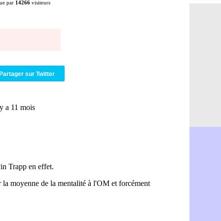
ue par
14266
visiteurs
Naples : L
05/08
Feyenoord :
05/08
Brest : c'e
05/08
Amical : la
05/08
Amical : u
05/08
Amical : M
05/08
Inter : 40
05/08
Partager sur Twitter
Lille : un 
05/08
Lyon : Fons
05/08
OM : Aguer
05/08
Real : Endr
05/08
Real : ce s
05/08
OM : le ret
05/08
Hull : Tzol
05/08
PSG : Zaba
05/08
Man Utd : 
05/08
Sparta : le
05/08
Bordeaux :
05/08
Leverkusen
05/08
VIDEO : Ne
05/08
Arsenal : c
05/08
Lyon : Fon
05/08