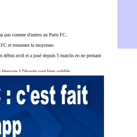
Aston Vill
05/08
Ipswich : F
05/08
PSG : Live
05/08
Real : le d
05/08
Lyon : Mat
05/08
Lyon : Fons
04/08
Nice : une
04/08
Trabzonspo
04/08
Lyon : Fons
04/08
EdF : Infa
04/08
LdC : du c
04/08
Lyon : la st
04/08
Lyon : Govo
04/08
Lyon : une
04/08
Lyon : Abn
04/08
LdC : Spar
04/08
VIDEO : le
04/08
Man City :
04/08
Strasbourg 
04/08
PSG : Ayari
04/08
Man City : 
04/08
Amical : St
04/08
OM : le me
04/08