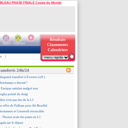
BLEAU PHASE FINALE Coupe du Monde
Résultats
Bayern
Dortmund
Classements
Calendriers
s
|
ransferts 24h/24
Nørgaard transféré à Everton (off.)
Deschamps a discuté !
 Enrique satisfait malgré tout
ogba pointé du doigt
biri n'est pas fan de la L1
ne offre de Fulham pour Aït Boudlal
omasson et Cresswell réconciliés
: Nzonzi avait des pistes en L1
gala sur le départ