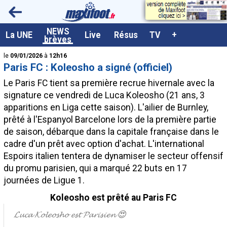
<
NEWS
A la UNE
La UNE
Live
Résus
TV
+
brèves
Dernières brèves
le
09/01/2026
à
12h16
Paris FC : Koleosho a signé (officiel)
Live / Matchs en direct
Le Paris FC tient sa première recrue hivernale avec la
Résultats et Classements
signature ce vendredi de Luca
Koleosho
(21 ans, 3
apparitions en Liga cette saison). L'ailier de Burnley,
Class. buteurs européens
prêté à l'Espanyol Barcelone lors de la première partie
Programme TV foot
de saison, débarque dans la capitale française dans le
cadre d'un prêt avec option d'achat. L'international
Vidéos
Espoirs italien tentera de dynamiser le secteur offensif
Sondages
du promu parisien, qui a marqué 22 buts en 17
journées de Ligue 1.
Tableau transferts L1
Koleosho est prêté au Paris FC
Taille de la police
𝓛𝓾𝓬𝓪 𝓚𝓸𝓵𝓮𝓸𝓼𝓱𝓸 𝓮𝓼𝓽 𝓟𝓪𝓻𝓲𝓼𝓲𝓮𝓷 😍
Paramètrages / Options