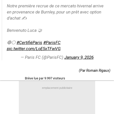
Notre première recrue de ce mercato hivernal arrive
Contact / Signaler un bug
en provenance de Burnley, pour un prêt avec option
Recrutement Maxifoot
d’achat ✍️
Mentions légales
Benvenuto Luca 🤝
site web Maxifoot.fr
🔵⚪️
#CertifiéParis
#ParisFC
pic.twitter.com/LoE5xTFwVG
— Paris FC (@ParisFC)
January 9, 2026
(Par Romain Rigaux)
Brève lue par 9.997 visiteurs
emplacement publicitaire
+
de BREVES et stats pour
Paris FC
Partage
Partage