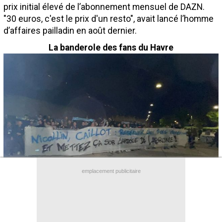
prix initial élevé de l’abonnement mensuel de DAZN.
Contact / Signaler un bug
"30 euros, c'est le prix d'un resto", avait lancé l’homme
Recrutement Maxifoot
d’affaires pailladin en août dernier.
La banderole des fans du Havre
Mentions légales
site web Maxifoot.fr
emplacement publicitaire
(Par Youcef Touaitia)