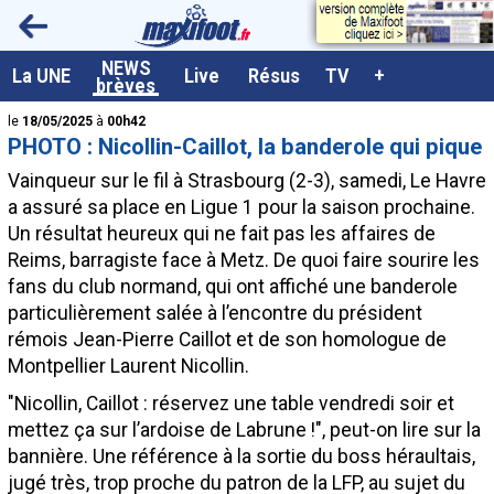
<
NEWS
A la UNE
La UNE
Live
Résus
TV
+
brèves
Dernières brèves
le
18/05/2025
à
00h42
PHOTO : Nicollin-Caillot, la banderole qui pique
Live / Matchs en direct
Vainqueur sur le fil à Strasbourg (2-3), samedi, Le Havre
Résultats et Classements
a assuré sa place en Ligue 1 pour la saison prochaine.
Un résultat heureux qui ne fait pas les affaires de
Class. buteurs européens
Reims, barragiste face à Metz. De quoi faire sourire les
Programme TV foot
fans du club normand, qui ont affiché une banderole
particulièrement salée à l’encontre du président
Vidéos
rémois Jean-Pierre Caillot et de son homologue de
Sondages
Montpellier Laurent Nicollin.
Tableau transferts L1
"Nicollin, Caillot : réservez une table vendredi soir et
mettez ça sur l’ardoise de Labrune !", peut-on lire sur la
Taille de la police
bannière. Une référence à la sortie du boss héraultais,
Paramètrages / Options
jugé très, trop proche du patron de la LFP, au sujet du