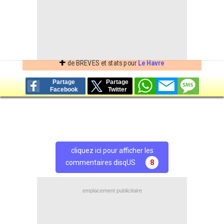
Brève lue par 44.968 visiteurs
+
de BREVES et stats pour
Le Havre
Partage
Partage
Facebook
Twitter
cliquez ici pour afficher les
commentaires disqUS
8
emplacement publicitaire