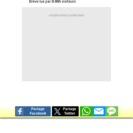
Brève lue par 8.886 visiteurs
Contact / Signaler un bug
emplacement publicitaire
Recrutement Maxifoot
Mentions légales
site web Maxifoot.fr
Partage
Partage
Facebook
Twitter