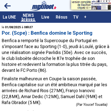
<
NEWS
A la UNE
La UNE
Live
Résus
TV
+
brèves
Dernières brèves
le
01/08/2025
à
08h37
Por. (Scpe) : Benfica domine le Sporting
Live / Matchs en direct
Benfica a remporté la Supercoupe du Portugal en
Résultats et Classements
s’imposant face au Sporting (1-0), jeudi à Loulé, grâce à
une réalisation signée Pavlidis (50e). Avec ce succès,
Class. buteurs européens
le club lisboète décroche le 87e trophée de son
Programme TV foot
histoire et redevient la formation la plus titrée du pays,
devant le FC Porto (86).
Vidéos
Finaliste malheureux en Coupe la saison passée,
Sondages
Benfica capitalise sur un été ambitieux marqué par les
Tableau transferts L1
arrivées de Richard Rios (27 M€), Franjo Ivanovic
(22,8 M€), Amar Dedic (12 M€), Samuel Dahl (9 M€) et
Taille de la police
Rafa Obrador (5 M€).
(Par Youcef Touaitia)
Paramètrages / Options