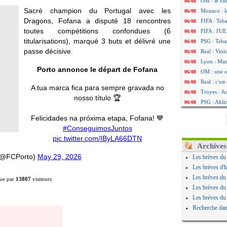
OM : le clu
06/08
Sacré champion du Portugal avec les
Monaco : l
06/08
Dragons, Fofana a disputé 18 rencontres
FIFA : Teb
06/08
toutes compétitions confondues (6
FIFA : l'UE
06/08
titularisations), marqué 3 buts et délivré une
PSG : Teba
06/08
passe décisive.
Real : Vini
06/08
Lyon : Man
06/08
Porto annonce le départ de Fofana
OM : une o
06/08
Real : c'es
06/08
A tua marca fica para sempre gravada no
Troyes : Ju
06/08
nosso título 🏆
PSG : Aklio
06/08
OM : une o
06/08
Felicidades na próxima etapa, Fofana! 💙
PSG : cont
06/08
#ConseguimosJuntos
Ouganda : 
06/08
pic.twitter.com/IByLA66DTN
Arsenal : A
06/08
Archives
Chelsea : P
06/08
(@FCPorto)
May 29, 2026
Les brèves du
FIFA : le 
06/08
Les brèves d'h
PSG : l'ét
06/08
Les brèves du
ue par
13807
visiteurs
Bologne : D
06/08
Les brèves du
OM : accor
06/08
Les brèves du
OM : Medi
06/08
Recherche dan
Uruguay : 
06/08
Séville : J
06/08