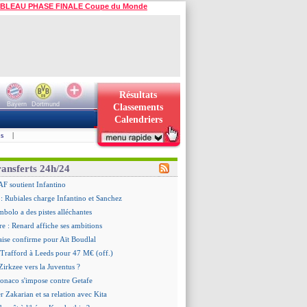
BLEAU PHASE FINALE Coupe du Monde
Résultats
Bayern
Dortmund
Classements
Calendriers
s
|
ransferts 24h/24
AF soutient Infantino
 Rubiales charge Infantino et Sanchez
bolo a des pistes alléchantes
re : Renard affiche ses ambitions
aise confirme pour Aït Boudlal
 Trafford à Leeds pour 47 M€ (off.)
irkzee vers la Juventus ?
onaco s'impose contre Getafe
r Zakarian et sa relation avec Kita