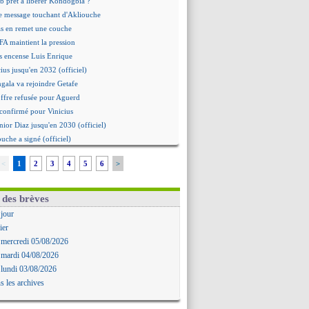
b prêt à libérer Kondogbia ?
e message touchant d'Akliouche
as en remet une couche
FA maintient la pression
s encense Luis Enrique
cius jusqu'en 2032 (officiel)
gala va rejoindre Getafe
ffre refusée pour Aguerd
t confirmé pour Vinicius
nior Diaz jusqu'en 2030 (officiel)
uche a signé (officiel)
ffre pour Bulka
<
1
2
3
4
5
6
>
rat signé pour Akliouche
Owori battu à mort à Kampala
rteta veut créer une dynastie
 des brèves
alace a fait son offre pour Disasi
 jour
gouvernement espagnol s'en mêle
ier
onnante rumeur Gusto
 mercredi 05/08/2026
allinga est sur le marché
 mardi 04/08/2026
d trouvé avec Man City pour Rulli
 lundi 03/08/2026
na vers Leverkusen pour 25 M€
s les archives
Forlan nommé sélectionneur (officiel)
uanlu signe à Bournemouth (officiel)