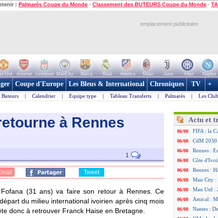
etenir :
Palmarès Coupe du Monde
-
Classement des BUTEURS Coupe du Monde
-
TA
emplacement publicitaire
n Utd
Arsenal
Liverpool
ManCity
Barca
Real
Atletico
Milan
Juve
Inter
Naples
ger
Coupe d'Europe
Les Bleus & International
Chroniques
TV
+
Buteurs
|
Calendrier
|
Equipe type
|
Tableau Transferts
|
Palmarès
|
Les Club
 retourne à Rennes
Actu et t
FIFA : la C
06/08
CdM 2030 :
06/08
Rennes : Em
06/08
1
Côte d'Ivoi
06/08
Rennes : H
06/08
Email
Tweet
Man City :
06/08
Man Utd : Z
06/08
o
Fofana
(31 ans) va faire son retour à Rennes. Ce
Amical : M
06/08
e départ du milieu international ivoirien après cinq mois
Nantes : De
06/08
rête donc à retrouver Franck Haise en Bretagne.