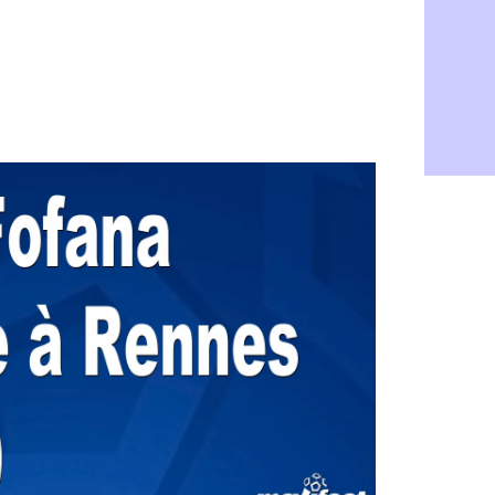
Barça : Fe
06/08
FIFA : des 
06/08
Abha : c'est
06/08
Real : rép
06/08
Arsenal : N
06/08
Al-Ahli : D
06/08
PSG : Luis 
06/08
Monaco : P
05/08
Rennes : Za
05/08
Rennes : u
05/08
VIDEO : Th
05/08
Dunkerque 
05/08
Lyon : Man
05/08
Amical : Ar
05/08
Amical : lo
05/08
Man City :
05/08
LdC : Fene
05/08
Al-Diriyah 
05/08
Atletico : 
05/08
Amical : p
05/08
VIDEO : le
05/08
CdM 2030 :
05/08
PSG : la c
05/08