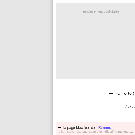
emplacement publicitaire
— FC Porto 
News l
la page Maxifoot de :
Rennes
bilan, stats, résultats, calendrier, effectif, transferts, ...