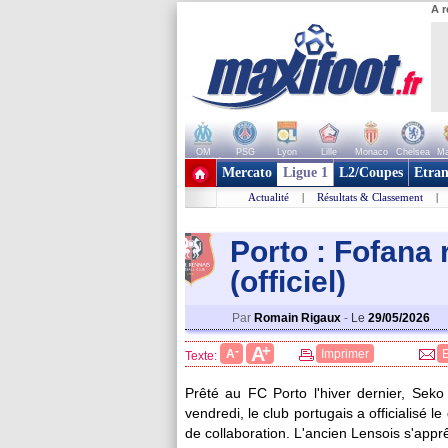
A r
OM
PSG
Lyon
Lille
Monaco
Chelsea
Ma
+ de clubs
Mercato
Ligue 1
L2/Coupes
Etran
Actualité
|
Résultats & Classement
|
Porto : Fofana
(officiel)
Par
Romain Rigaux
-
Le
29/05/2026
+
A
-
A
Imprimer
Texte:
Prêté au FC Porto l'hiver dernier, Sek
vendredi, le club portugais a officialisé l
de collaboration. L'ancien Lensois s'app