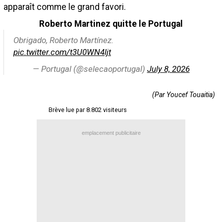
apparaît comme le grand favori.
Contact / Signaler un bug
Roberto Martinez quitte le Portugal
Recrutement Maxifoot
Obrigado, Roberto Martínez.
Mentions légales
pic.twitter.com/t3U0WN4ljt
site web Maxifoot.fr
— Portugal (@selecaoportugal)
July 8, 2026
(Par Youcef Touaitia)
Brève lue par 8.802 visiteurs
emplacement publicitaire