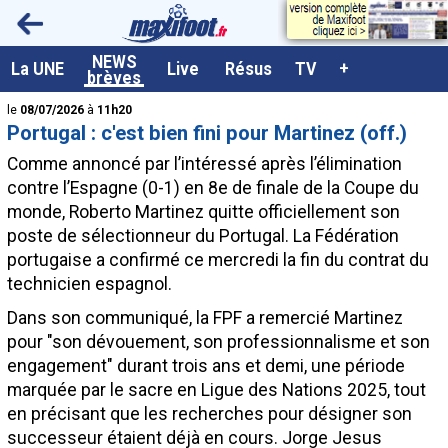
<
NEWS
A la UNE
La UNE
Live
Résus
TV
+
brèves
Dernières brèves
le
08/07/2026
à
11h20
Portugal : c'est bien fini pour Martinez (off.)
Live / Matchs en direct
Comme annoncé par l’intéressé après l’élimination
Résultats et Classements
contre l’Espagne (0-1) en 8e de finale de la Coupe du
monde, Roberto Martinez quitte officiellement son
Class. buteurs européens
poste de sélectionneur du Portugal. La Fédération
Programme TV foot
portugaise a confirmé ce mercredi la fin du contrat du
technicien espagnol.
Vidéos
Dans son communiqué, la FPF a remercié Martinez
Sondages
pour "son dévouement, son professionnalisme et son
Tableau transferts L1
engagement" durant trois ans et demi, une période
marquée par le sacre en Ligue des Nations 2025, tout
Taille de la police
en précisant que les recherches pour désigner son
Paramètrages / Options
successeur étaient déjà en cours. Jorge Jesus