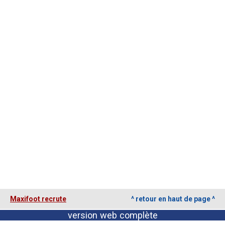
Contact / Signaler un bug
Recrutement Maxifoot
Mentions légales
site web Maxifoot.fr
Maxifoot recrute
^ retour en haut de page ^
version web complète