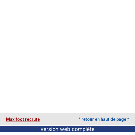
Contact / Signaler un bug
Recrutement Maxifoot
Mentions légales
site web Maxifoot.fr
Maxifoot recrute
^ retour en haut de page ^
version web complète