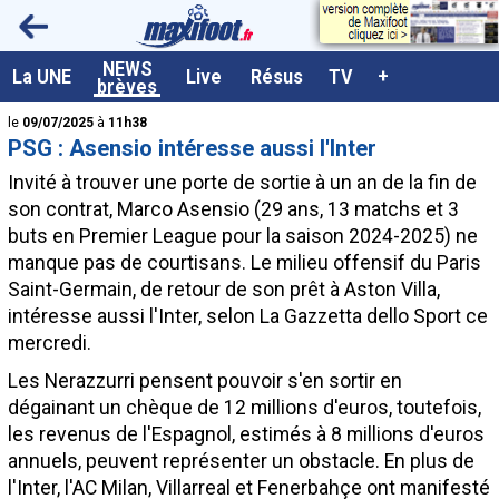
<
NEWS
A la UNE
La UNE
Live
Résus
TV
+
brèves
Dernières brèves
le
09/07/2025
à
11h38
PSG : Asensio intéresse aussi l'Inter
Live / Matchs en direct
Invité à trouver une porte de sortie à un an de la fin de
Résultats et Classements
son contrat, Marco
Asensio
(29 ans, 13 matchs et 3
buts en Premier League pour la saison 2024-2025) ne
Class. buteurs européens
manque pas de courtisans. Le milieu offensif du Paris
Programme TV foot
Saint-Germain, de retour de son prêt à Aston Villa,
intéresse aussi l'Inter, selon La Gazzetta dello Sport ce
Vidéos
mercredi.
Sondages
Les Nerazzurri pensent pouvoir s'en sortir en
Tableau transferts L1
dégainant un chèque de 12 millions d'euros, toutefois,
les revenus de l'Espagnol, estimés à 8 millions d'euros
Taille de la police
annuels, peuvent représenter un obstacle. En plus de
Paramètrages / Options
l'Inter, l'AC Milan, Villarreal et Fenerbahçe ont manifesté