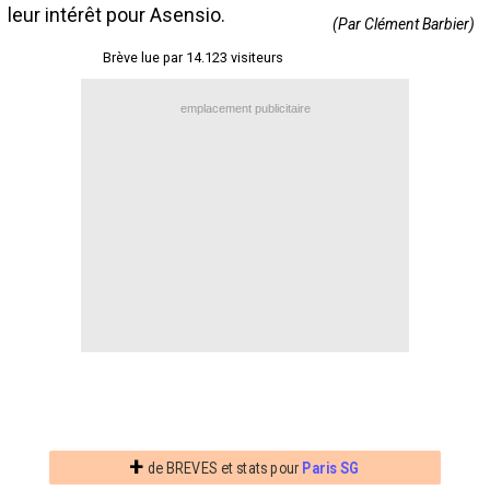
leur intérêt pour Asensio.
Contact / Signaler un bug
(Par Clément Barbier)
Brève lue par 14.123 visiteurs
Recrutement Maxifoot
Mentions légales
emplacement publicitaire
site web Maxifoot.fr
+
de BREVES et stats pour
Paris SG