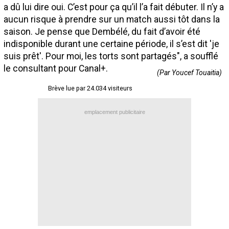
a dû lui dire oui. C’est pour ça qu’il l’a fait débuter. Il n’y a
Contact / Signaler un bug
aucun risque à prendre sur un match aussi tôt dans la
Recrutement Maxifoot
saison. Je pense que Dembélé, du fait d’avoir été
indisponible durant une certaine période, il s’est dit 'je
Mentions légales
suis prêt'. Pour moi, les torts sont partagés", a soufflé
le consultant pour Canal+.
site web Maxifoot.fr
(Par Youcef Touaitia)
Brève lue par 24.034 visiteurs
emplacement publicitaire