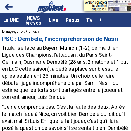
<
NEWS
A la UNE
La UNE
Live
Résus
TV
+
brèves
Dernières brèves
le
04/11/2025
à
23h40
PSG : Dembélé, l'incompréhension de Nasri
Live / Matchs en direct
Titularisé face au Bayern Munich (1-2), ce mardi en
Résultats et Classements
Ligue des Champions, l’attaquant du Paris Saint-
Germain, Ousmane
Dembélé
(28 ans, 2 matchs et 1 but
Class. buteurs européens
en LdC cette saison), a cédé sa place sur blessure
Programme TV foot
après seulement 25 minutes. Un choix de le faire
débuter jugé incompréhensible par Samir Nasri, qui
Vidéos
estime que les torts sont partagés entre le joueur et
Sondages
son entraîneur, Luis Enrique.
Tableau transferts L1
"Je ne comprends pas. C’est la faute des deux. Après
le match face à Nice, on voit bien Dembélé qui dit qu’il
Taille de la police
avait mal. Si Luis Enrique le fait jouer, c’est qu’il lui a
Paramètrages / Options
posé la question de savoir s’il se sentait bien. Dembélé