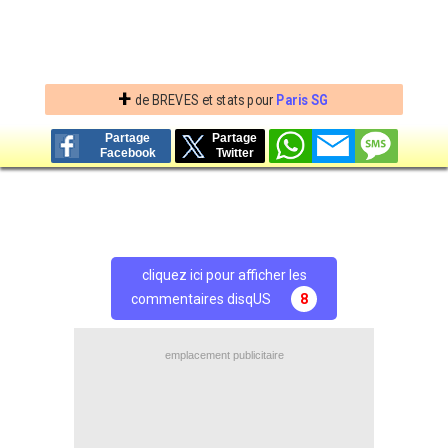
+
de BREVES et stats pour
Paris SG
Partage
Partage
Facebook
Twitter
cliquez ici pour afficher les
commentaires disqUS
8
emplacement publicitaire