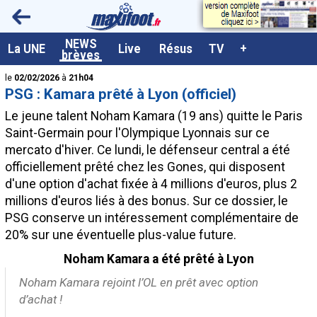
<
NEWS
A la UNE
La UNE
Live
Résus
TV
+
brèves
Dernières brèves
le
02/02/2026
à
21h04
PSG : Kamara prêté à Lyon (officiel)
Live / Matchs en direct
Le jeune talent Noham Kamara (19 ans) quitte le Paris
Résultats et Classements
Saint-Germain pour l'Olympique Lyonnais sur ce
mercato d'hiver. Ce lundi, le défenseur central a été
Class. buteurs européens
officiellement prêté chez les Gones, qui disposent
Programme TV foot
d'une option d'achat fixée à 4 millions d'euros, plus 2
millions d'euros liés à des bonus. Sur ce dossier, le
Vidéos
PSG conserve un intéressement complémentaire de
Sondages
20% sur une éventuelle plus-value future.
Tableau transferts L1
Noham Kamara a été prêté à Lyon
Taille de la police
Noham Kamara rejoint l’OL en prêt avec option
d’achat !
Paramètrages / Options