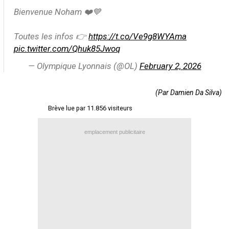
Bienvenue Noham ❤️💙
Contact / Signaler un bug
Recrutement Maxifoot
Toutes les infos 👉
https://t.co/Ve9g8WYAma
pic.twitter.com/Qhuk85Jwoq
Mentions légales
— Olympique Lyonnais (@OL)
February 2, 2026
site web Maxifoot.fr
(Par Damien Da Silva)
Brève lue par 11.856 visiteurs
emplacement publicitaire