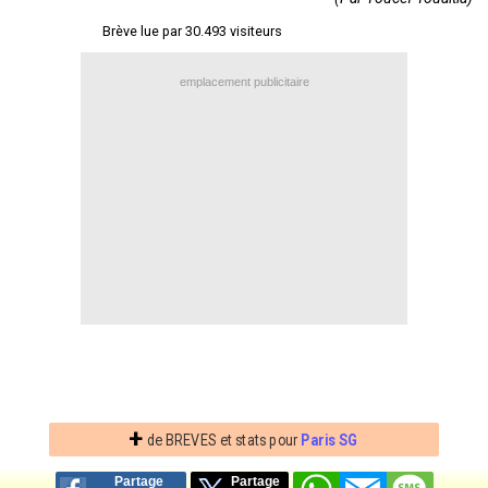
Contact / Signaler un bug
Brève lue par 30.493 visiteurs
Recrutement Maxifoot
emplacement publicitaire
Mentions légales
site web Maxifoot.fr
+
de BREVES et stats pour
Paris SG
Partage
Partage