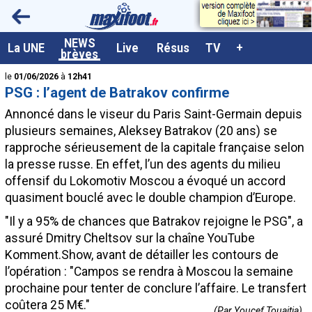
<
NEWS
A la UNE
La UNE
Live
Résus
TV
+
brèves
Dernières brèves
le
01/06/2026
à
12h41
PSG : l’agent de Batrakov confirme
Live / Matchs en direct
Annoncé dans le viseur du Paris Saint-Germain depuis
Résultats et Classements
plusieurs semaines, Aleksey Batrakov (20 ans) se
rapproche sérieusement de la capitale française selon
Class. buteurs européens
la presse russe. En effet, l’un des agents du milieu
Programme TV foot
offensif du Lokomotiv Moscou a évoqué un accord
quasiment bouclé avec le double champion d’Europe.
Vidéos
"Il y a 95% de chances que Batrakov rejoigne le PSG", a
Sondages
assuré Dmitry Cheltsov sur la chaîne YouTube
Tableau transferts L1
Komment.Show, avant de détailler les contours de
l’opération : "Campos se rendra à Moscou la semaine
Taille de la police
prochaine pour tenter de conclure l’affaire. Le transfert
Paramètrages / Options
coûtera 25 M€."
(Par Youcef Touaitia)