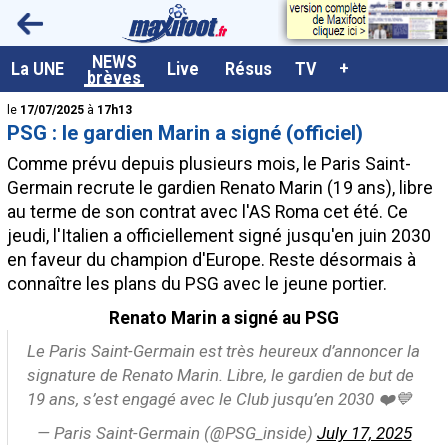
<
NEWS
A la UNE
La UNE
Live
Résus
TV
+
brèves
Dernières brèves
le
17/07/2025
à
17h13
PSG : le gardien Marin a signé (officiel)
Live / Matchs en direct
Comme prévu depuis plusieurs mois, le Paris Saint-
Résultats et Classements
Germain recrute le gardien Renato Marin (19 ans), libre
au terme de son contrat avec l'AS Roma cet été. Ce
Class. buteurs européens
jeudi, l'Italien a officiellement signé jusqu'en juin 2030
Programme TV foot
en faveur du champion d'Europe. Reste désormais à
connaître les plans du PSG avec le jeune portier.
Vidéos
Renato Marin a signé au PSG
Sondages
Le Paris Saint-Germain est très heureux d’annoncer la
Tableau transferts L1
signature de Renato Marin. Libre, le gardien de but de
Taille de la police
19 ans, s’est engagé avec le Club jusqu’en 2030 ❤️💙
— Paris Saint-Germain (@PSG_inside)
July 17, 2025
Paramètrages / Options