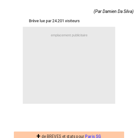
Contact / Signaler un bug
(Par Damien Da Silva)
Recrutement Maxifoot
Brève lue par 24.201 visiteurs
Mentions légales
emplacement publicitaire
site web Maxifoot.fr
+
de BREVES et stats pour
Paris SG