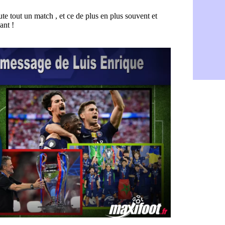
Barça : Fe
06/08
FIFA : des 
06/08
Abha : c'est
06/08
Real : rép
06/08
Arsenal : N
06/08
Al-Ahli : D
06/08
PSG : Luis 
06/08
Monaco : P
05/08
Rennes : Za
05/08
Rennes : u
05/08
VIDEO : Th
05/08
Dunkerque 
05/08
Lyon : Man
05/08
Amical : Ar
05/08
Amical : lo
05/08
Man City :
05/08
LdC : Fene
05/08
Al-Diriyah 
05/08
Atletico : 
05/08
Amical : p
05/08
VIDEO : le
05/08
CdM 2030 :
05/08
PSG : la c
05/08