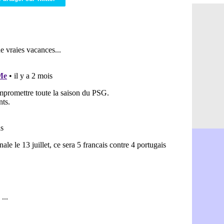
PSG : Ndja
06/08
Real : Dio
06/08
Man City : 
06/08
Rennes : A
06/08
Aston Villa
06/08
OM : une a
06/08
Le Havre : 
06/08
Trabzonspor
06/08
Bordeaux :
06/08
FIFA : Al-K
06/08
Fenerbahçe
06/08
Bordeaux : 
06/08
Galatasara
06/08
Southampto
06/08
Real : Vini
06/08
VIDEO : un
06/08
Real : Dio
06/08
Real : Rodr
06/08
PSG : Aklio
06/08
Médias : la
06/08
PSG : pas d
06/08
Real : ça s
06/08