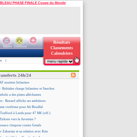
BLEAU PHASE FINALE Coupe du Monde
Résultats
Bayern
Dortmund
Classements
Calendriers
s
|
ransferts 24h/24
AF soutient Infantino
 Rubiales charge Infantino et Sanchez
bolo a des pistes alléchantes
re : Renard affiche ses ambitions
aise confirme pour Aït Boudlal
 Trafford à Leeds pour 47 M€ (off.)
irkzee vers la Juventus ?
onaco s'impose contre Getafe
r Zakarian et sa relation avec Kita