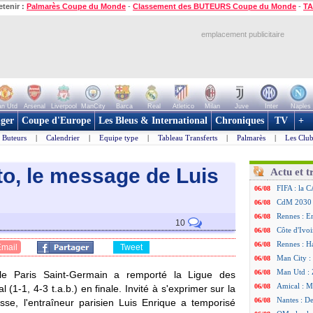
etenir :
Palmarès Coupe du Monde
-
Classement des BUTEURS Coupe du Monde
-
TA
emplacement publicitaire
n Utd
Arsenal
Liverpool
ManCity
Barca
Real
Atletico
Milan
Juve
Inter
Naples
ger
Coupe d'Europe
Les Bleus & International
Chroniques
TV
+
Buteurs
|
Calendrier
|
Equipe type
|
Tableau Transferts
|
Palmarès
|
Les Club
to, le message de Luis
Actu et t
FIFA : la C
06/08
CdM 2030 :
06/08
Rennes : Em
06/08
10
Côte d'Ivoi
06/08
Rennes : H
06/08
Email
Tweet
Man City :
06/08
Man Utd : Z
06/08
le Paris Saint-Germain a remporté la Ligue des
Amical : M
06/08
1-1, 4-3 t.a.b.) en finale. Invité à s'exprimer sur la
Nantes : De
06/08
se, l'entraîneur parisien Luis Enrique a temporisé