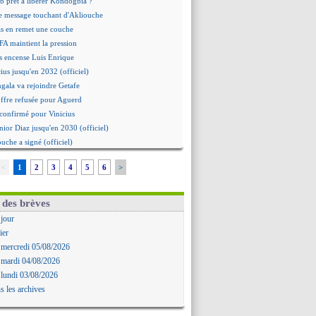
b prêt à libérer Kondogbia ?
e message touchant d'Akliouche
as en remet une couche
FA maintient la pression
s encense Luis Enrique
cius jusqu'en 2032 (officiel)
gala va rejoindre Getafe
ffre refusée pour Aguerd
t confirmé pour Vinicius
nior Diaz jusqu'en 2030 (officiel)
uche a signé (officiel)
ffre pour Bulka
<
1
2
3
4
5
6
>
rat signé pour Akliouche
Owori battu à mort à Kampala
rteta veut créer une dynastie
 des brèves
alace a fait son offre pour Disasi
 jour
gouvernement espagnol s'en mêle
ier
onnante rumeur Gusto
 mercredi 05/08/2026
allinga est sur le marché
 mardi 04/08/2026
d trouvé avec Man City pour Rulli
 lundi 03/08/2026
na vers Leverkusen pour 25 M€
s les archives
Forlan nommé sélectionneur (officiel)
uanlu signe à Bournemouth (officiel)