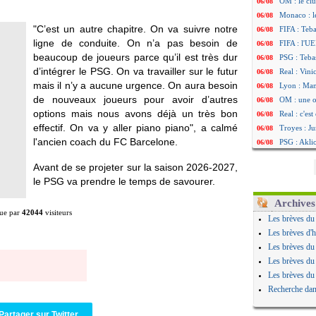
OM : le clu
06/08
Monaco : l
06/08
"C’est un autre chapitre. On va suivre notre
FIFA : Teb
06/08
ligne de conduite. On n’a pas besoin de
FIFA : l'UE
06/08
beaucoup de joueurs parce qu’il est très dur
PSG : Teba
06/08
d’intégrer le PSG. On va travailler sur le futur
Real : Vini
06/08
mais il n’y a aucune urgence. On aura besoin
Lyon : Man
06/08
de nouveaux joueurs pour avoir d’autres
OM : une o
06/08
options mais nous avons déjà un très bon
Real : c'es
06/08
effectif. On va y aller piano piano", a calmé
Troyes : Ju
06/08
l'ancien coach du FC Barcelone.
PSG : Aklio
06/08
OM : une o
06/08
Avant de se projeter sur la saison 2026-2027,
PSG : cont
06/08
le PSG va prendre le temps de savourer.
Ouganda : 
06/08
Arsenal : A
06/08
Archives
ue par
42044
visiteurs
Chelsea : P
06/08
Les brèves du
FIFA : le 
06/08
Les brèves d'h
PSG : l'ét
06/08
Les brèves du
Bologne : D
06/08
Les brèves du
OM : accor
06/08
Les brèves du
OM : Medi
06/08
Recherche dan
Uruguay : 
06/08
Séville : J
06/08
Partager sur Twitter