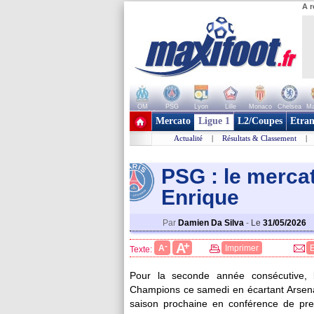
A r
OM
PSG
Lyon
Lille
Monaco
Chelsea
Ma
+ de clubs
Mercato
Ligue 1
L2/Coupes
Etran
Actualité
|
Résultats & Classement
|
PSG : le merca
Enrique
Par
Damien Da Silva
-
Le
31/05/2026
+
A
-
A
Imprimer
Texte:
Pour la seconde année consécutive, 
Champions ce samedi en écartant Arsenal (
saison prochaine en conférence de pres