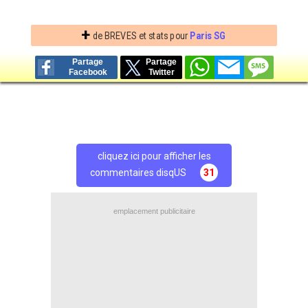
+
de BREVES et stats pour
Paris SG
Partage
Partage
Facebook
Twitter
cliquez ici pour afficher les
commentaires disqUS
31
emplacement publicitaire