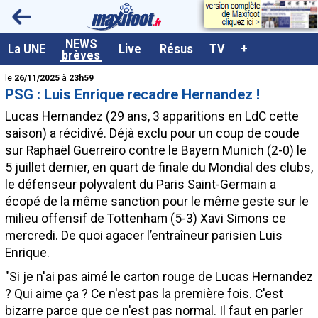
<
NEWS
A la UNE
La UNE
Live
Résus
TV
+
brèves
Dernières brèves
le
26/11/2025
à
23h59
PSG : Luis Enrique recadre Hernandez !
Live / Matchs en direct
Lucas Hernandez
(29 ans, 3 apparitions en LdC cette
Résultats et Classements
saison) a récidivé. Déjà exclu pour un coup de coude
sur Raphaël Guerreiro contre le Bayern Munich (2-0) le
Class. buteurs européens
5 juillet dernier, en quart de finale du Mondial des clubs,
Programme TV foot
le défenseur polyvalent du Paris Saint-Germain a
écopé de la même sanction pour le même geste sur le
Vidéos
milieu offensif de Tottenham (5-3) Xavi Simons ce
Sondages
mercredi. De quoi agacer l’entraîneur parisien Luis
Enrique.
Tableau transferts L1
"Si je n'ai pas aimé le carton rouge de Lucas Hernandez
Taille de la police
? Qui aime ça ? Ce n'est pas la première fois. C'est
Paramètrages / Options
bizarre parce que ce n'est pas normal. Il faut en parler