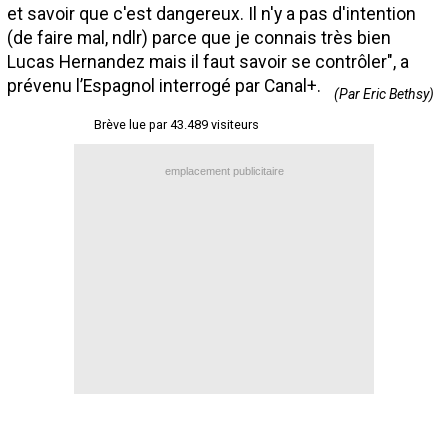
et savoir que c'est dangereux. Il n'y a pas d'intention
Contact / Signaler un bug
(de faire mal, ndlr) parce que je connais très bien
Recrutement Maxifoot
Lucas Hernandez mais il faut savoir se contrôler", a
prévenu l’Espagnol interrogé par Canal+.
(Par Eric Bethsy)
Mentions légales
Brève lue par 43.489 visiteurs
site web Maxifoot.fr
emplacement publicitaire