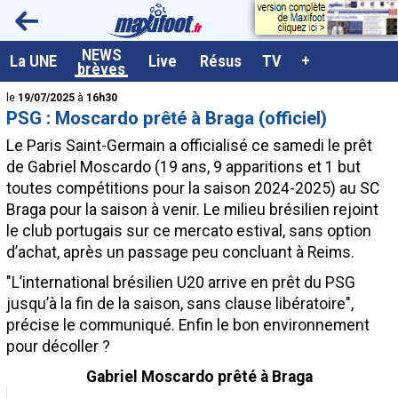
<
NEWS
A la UNE
La UNE
Live
Résus
TV
+
brèves
Dernières brèves
le
19/07/2025
à
16h30
PSG : Moscardo prêté à Braga (officiel)
Live / Matchs en direct
Le Paris Saint-Germain a officialisé ce samedi le prêt
Résultats et Classements
de Gabriel
Moscardo
(19 ans, 9 apparitions et 1 but
toutes compétitions pour la saison 2024-2025) au SC
Class. buteurs européens
Braga pour la saison à venir. Le milieu brésilien rejoint
Programme TV foot
le club portugais sur ce mercato estival, sans option
d’achat, après un passage peu concluant à Reims.
Vidéos
"L’international brésilien U20 arrive en prêt du PSG
Sondages
jusqu’à la fin de la saison, sans clause libératoire",
Tableau transferts L1
précise le communiqué. Enfin le bon environnement
pour décoller ?
Taille de la police
Gabriel Moscardo prêté à Braga
Paramètrages / Options