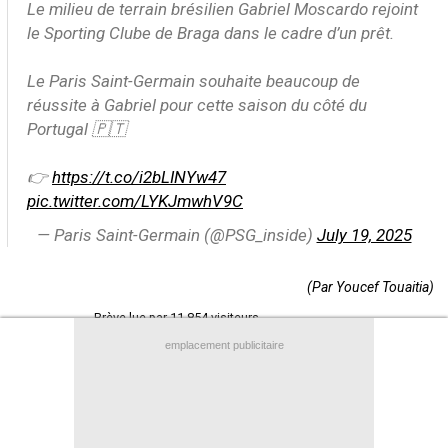
Le milieu de terrain brésilien Gabriel Moscardo rejoint
Contact / Signaler un bug
le Sporting Clube de Braga dans le cadre d’un prêt.
Recrutement Maxifoot
Le Paris Saint-Germain souhaite beaucoup de
Mentions légales
réussite à Gabriel pour cette saison du côté du
Portugal 🇵🇹
site web Maxifoot.fr
👉
https://t.co/i2bLINYw47
pic.twitter.com/LYKJmwhV9C
— Paris Saint-Germain (@PSG_inside)
July 19, 2025
(Par Youcef Touaitia)
Brève lue par 11.854 visiteurs
emplacement publicitaire
+
de BREVES et stats pour
Paris SG