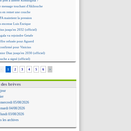
b prêt à libérer Kondogbia ?
e message touchant d'Akliouche
as en remet une couche
FA maintient la pression
s encense Luis Enrique
cius jusqu'en 2032 (officiel)
gala va rejoindre Getafe
ffre refusée pour Aguerd
t confirmé pour Vinicius
nior Diaz jusqu'en 2030 (officiel)
uche a signé (officiel)
ffre pour Bulka
<
1
2
3
4
5
6
>
rat signé pour Akliouche
Owori battu à mort à Kampala
rteta veut créer une dynastie
 des brèves
alace a fait son offre pour Disasi
 jour
gouvernement espagnol s'en mêle
ier
onnante rumeur Gusto
 mercredi 05/08/2026
allinga est sur le marché
 mardi 04/08/2026
d trouvé avec Man City pour Rulli
 lundi 03/08/2026
na vers Leverkusen pour 25 M€
s les archives
Forlan nommé sélectionneur (officiel)
uanlu signe à Bournemouth (officiel)