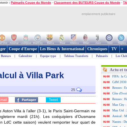
etenir :
Palmarès Coupe du Monde
-
Classement des BUTEURS Coupe du Monde
-
TA
emplacement publicitaire
n Utd
Arsenal
Liverpool
ManCity
Barca
Real
Atletico
Milan
Juve
Inter
Naples
ger
Coupe d'Europe
Les Bleus & International
Chroniques
TV
+
Buteurs
|
Calendrier
|
Equipe type
|
Tableau Transferts
|
Palmarès
|
Les Club
Actu et t
lcul à Villa Park
FIFA : la C
06/08
CdM 2030 :
06/08
Rennes : Em
06/08
25
Côte d'Ivoi
06/08
Rennes : H
06/08
Email
Tweet
Man City :
06/08
 Aston Villa à l’aller (3-1), le Paris Saint-Germain ne
Man Utd : Z
06/08
leterre mardi (21h). Les coéquipiers d’
Ousmane
Amical : M
06/08
n LdC cette saison) veulent remporter leur quart de
Nantes : De
06/08