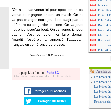
OM : le clu
06/08
Monaco : l
06/08
"On n'est pas venus ici pour spéculer, on est
FIFA : Teb
06/08
venus pour gagner encore un match. On ne
FIFA : l'UE
06/08
va pas changer notre jeu, il ne s'agit pas de
PSG : Teba
06/08
défendre ou de garder le score. On va jouer
Real : Vini
06/08
notre jeu jusqu'au bout. On est venus ici pour
Lyon : Man
06/08
gagner, c'est ce qu'on va faire demain
OM : une o
06/08
(mardi) j'espère", a annoncé l’attaquant
Real : c'es
06/08
français en conférence de presse.
Troyes : Ju
06/08
PSG : Aklio
06/08
OM : une o
06/08
News lue par
13802
visiteurs
PSG : cont
06/08
Ouganda : 
06/08
Arsenal : A
06/08
Archives
la page Maxifoot de :
Paris SG
Chelsea : P
06/08
bilan, stats, résultats, calendrier, effectif, transferts, ...
Les brèves du
FIFA : le 
06/08
Les brèves d'h
PSG : l'ét
06/08
Les brèves du
Bologne : D
06/08
Partager sur Facebook
Les brèves du
OM : accor
06/08
Les brèves du
OM : Medi
06/08
Partager sur Twitter
Recherche dan
Uruguay : 
06/08
Séville : J
06/08