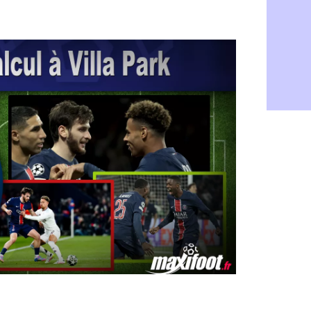
Barça : Fe
06/08
FIFA : des 
06/08
Abha : c'est
06/08
Real : rép
06/08
Arsenal : N
06/08
Al-Ahli : D
06/08
PSG : Luis 
06/08
Monaco : P
05/08
Rennes : Za
05/08
Rennes : u
05/08
VIDEO : Th
05/08
Dunkerque 
05/08
Lyon : Man
05/08
Amical : Ar
05/08
Amical : lo
05/08
Man City :
05/08
LdC : Fene
05/08
Al-Diriyah 
05/08
Atletico : 
05/08
Amical : p
05/08
VIDEO : le
05/08
CdM 2030 :
05/08
PSG : la c
05/08