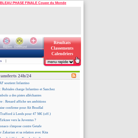
BLEAU PHASE FINALE Coupe du Monde
Résultats
Bayern
Dortmund
Classements
Calendriers
s
|
ransferts 24h/24
AF soutient Infantino
 Rubiales charge Infantino et Sanchez
bolo a des pistes alléchantes
re : Renard affiche ses ambitions
aise confirme pour Aït Boudlal
 Trafford à Leeds pour 47 M€ (off.)
irkzee vers la Juventus ?
onaco s'impose contre Getafe
r Zakarian et sa relation avec Kita