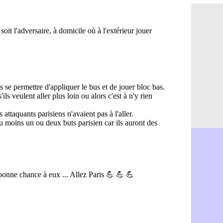
PSG : Ndja
06/08
Real : Dio
06/08
Man City : 
06/08
Rennes : A
06/08
Aston Villa
06/08
OM : une a
06/08
Le Havre : 
06/08
Trabzonspor
06/08
Bordeaux :
06/08
FIFA : Al-K
06/08
Fenerbahçe
06/08
Bordeaux : 
06/08
Galatasara
06/08
Southampto
06/08
Real : Vini
06/08
VIDEO : un
06/08
Real : Dio
06/08
Real : Rodr
06/08
PSG : Aklio
06/08
Médias : la
06/08
PSG : pas d
06/08
Real : ça s
06/08