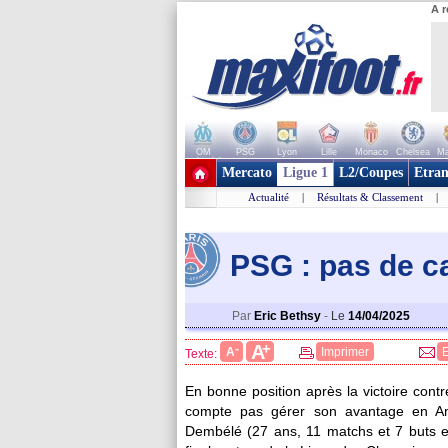
A r
OM
PSG
Lyon
Lille
Monaco
Chelsea
Ma
+ de clubs
Mercato
Ligue 1
L2/Coupes
Etran
Actualité
|
Résultats & Classement
|
PSG : pas de ca
Par
Eric Bethsy
-
Le
14/04/2025
+
A
-
A
Imprimer
Texte:
En bonne position après la victoire contre
compte pas gérer son avantage en Ang
Dembélé
(27 ans, 11 matchs et 7 buts e