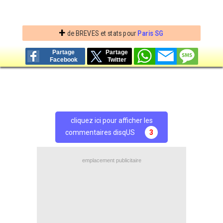
+
de BREVES et stats pour
Paris SG
Partage
Partage
Facebook
Twitter
cliquez ici pour afficher les
commentaires disqUS
3
emplacement publicitaire