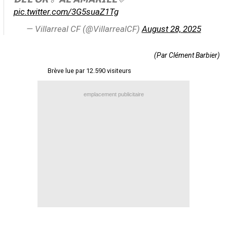
pic.twitter.com/3G5suaZ1Tg
Contact / Signaler un bug
— Villarreal CF (@VillarrealCF)
August 28, 2025
Recrutement Maxifoot
Mentions légales
(Par Clément Barbier)
site web Maxifoot.fr
Brève lue par 12.590 visiteurs
emplacement publicitaire