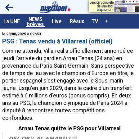
<
NEWS
A la UNE
La UNE
Live
Résus
TV
+
brèves
Dernières brèves
le
28/08/2025
à
09h53
PSG : Tenas vendu à Villarreal (officiel)
Live / Matchs en direct
Comme attendu, Villarreal a officiellement annoncé ce
Résultats et Classements
jeudi l'arrivée du gardien Arnau Tenas (24 ans) en
provenance du Paris Saint-Germain. Sans perspective
Class. buteurs européens
de temps de jeu avec le champion d'Europe en titre, le
Programme TV foot
portier espagnol s'est engagé avec le Sous-marin
jaune jusqu'en juin 2029, dans le cadre d'un transfert
Vidéos
estimé à 6 millions d'euros (bonus compris). En deux
Sondages
ans au PSG, le champion olympique de Paris 2024 a
disputé 8 rencontres toutes compétitions
Tableau transferts L1
confondues.
Taille de la police
Arnau Tenas quitte le PSG pour Villarreal
Paramètrages / Options
𝗗𝗘𝗟 𝗢𝗥🏅 𝗔𝗟 𝗔𝗠𝗔𝗥𝗜𝗟𝗟💛