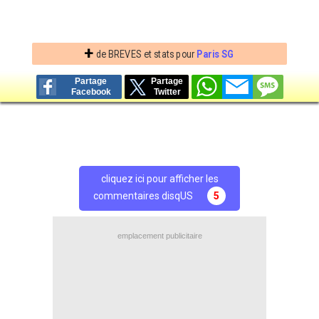
+
de BREVES et stats pour
Paris SG
Partage
Partage
Facebook
Twitter
cliquez ici pour afficher les
commentaires disqUS
5
emplacement publicitaire