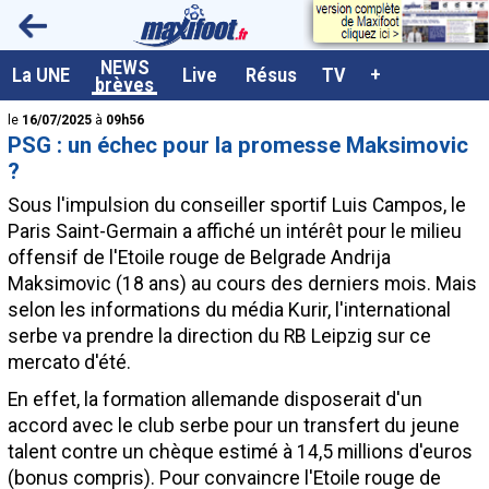
<
NEWS
A la UNE
La UNE
Live
Résus
TV
+
brèves
Dernières brèves
le
16/07/2025
à
09h56
PSG : un échec pour la promesse Maksimovic
Live / Matchs en direct
?
Résultats et Classements
Sous l'impulsion du conseiller sportif Luis Campos, le
Paris Saint-Germain a affiché un intérêt pour le milieu
Class. buteurs européens
offensif de l'Etoile rouge de Belgrade Andrija
Programme TV foot
Maksimovic (18 ans) au cours des derniers mois. Mais
selon les informations du média Kurir, l'international
Vidéos
serbe va prendre la direction du RB Leipzig sur ce
Sondages
mercato d'été.
Tableau transferts L1
En effet, la formation allemande disposerait d'un
accord avec le club serbe pour un transfert du jeune
Taille de la police
talent contre un chèque estimé à 14,5 millions d'euros
Paramètrages / Options
(bonus compris). Pour convaincre l'Etoile rouge de