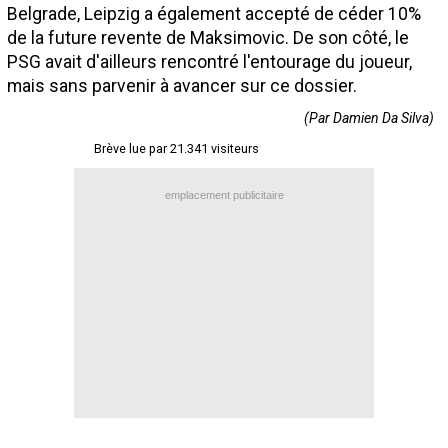
Belgrade, Leipzig a également accepté de céder 10%
Contact / Signaler un bug
de la future revente de Maksimovic. De son côté, le
Recrutement Maxifoot
PSG avait d'ailleurs rencontré l'entourage du joueur,
mais sans parvenir à avancer sur ce dossier.
Mentions légales
(Par Damien Da Silva)
site web Maxifoot.fr
Brève lue par 21.341 visiteurs
emplacement publicitaire