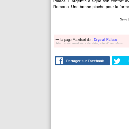
Palace. L'Argentin a signé son contrat ave
Romano. Une bonne pioche pour la forma
News l
la page Maxifoot de :
Crystal Palace
bilan, stats, résultats, calendrier, effectif, transferts, ...
Partager sur Facebook