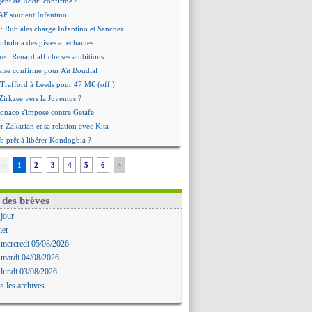
agent de Rodri confirme !
AF soutient Infantino
 Rubiales charge Infantino et Sanchez
bolo a des pistes alléchantes
re : Renard affiche ses ambitions
aise confirme pour Aït Boudlal
 Trafford à Leeds pour 47 M€ (off.)
irkzee vers la Juventus ?
onaco s'impose contre Getafe
r Zakarian et sa relation avec Kita
b prêt à libérer Kondogbia ?
e message touchant d'Akliouche
<
1
2
3
4
5
6
>
as en remet une couche
FA maintient la pression
s encense Luis Enrique
 des brèves
cius jusqu'en 2032 (officiel)
 jour
gala va rejoindre Getafe
ier
ffre refusée pour Aguerd
 mercredi 05/08/2026
t confirmé pour Vinicius
 mardi 04/08/2026
nior Diaz jusqu'en 2030 (officiel)
 lundi 03/08/2026
uche a signé (officiel)
s les archives
ffre pour Bulka
rat signé pour Akliouche