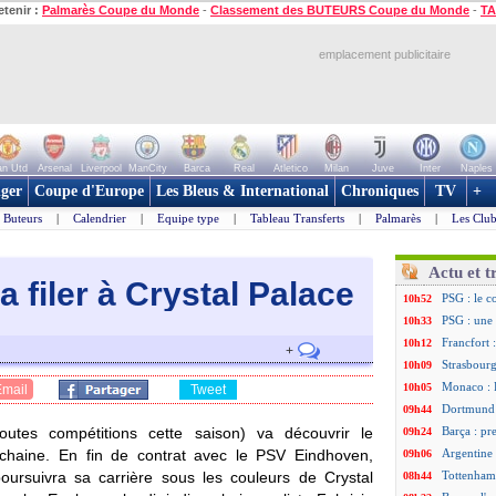
etenir :
Palmarès Coupe du Monde
-
Classement des BUTEURS Coupe du Monde
-
TA
emplacement publicitaire
n Utd
Arsenal
Liverpool
ManCity
Barca
Real
Atletico
Milan
Juve
Inter
Naples
ger
Coupe d'Europe
Les Bleus & International
Chroniques
TV
+
Buteurs
|
Calendrier
|
Equipe type
|
Tableau Transferts
|
Palmarès
|
Les Club
Actu et t
a filer à Crystal Palace
PSG : le c
10h52
PSG : une 
10h33
Francfort 
10h12
+
Strasbourg
10h09
Monaco : F
10h05
Email
Tweet
Dortmund 
09h44
tes compétitions cette saison) va découvrir le
Barça : pr
09h24
ochaine. En fin de contrat avec le PSV Eindhoven,
Argentine 
09h06
oursuivra sa carrière sous les couleurs de Crystal
Tottenham
08h44