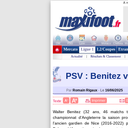
A r
OM
PSG
Lyon
Lille
Monaco
Chelsea
Ma
+ de clubs
Mercato
Ligue 1
L2/Coupes
Etran
Actualité
|
Résultats & Classement
|
PSV : Benitez v
Par
Romain Rigaux
-
Le
16/06/2025
+
A
-
A
Imprimer
Texte:
Walter
Benitez
(32 ans, 46 matchs tou
championnat d'Angleterre la saison pr
l'ancien gardien de Nice (2016-2022) p