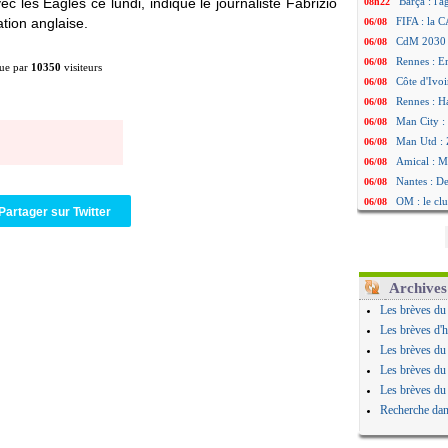
c les Eagles ce lundi, indique le journaliste Fabrizio
Barça : l'
08h22
tion anglaise.
FIFA : la C
06/08
CdM 2030 :
06/08
Rennes : Em
06/08
ue par
10350
visiteurs
Côte d'Ivoi
06/08
Rennes : H
06/08
Man City :
06/08
Man Utd : Z
06/08
Amical : M
06/08
Nantes : De
06/08
OM : le clu
06/08
Partager sur Twitter
Monaco : l
06/08
FIFA : Teb
06/08
FIFA : l'UE
06/08
PSG : Teba
06/08
Archives
Real : Vini
06/08
Les brèves du
Lyon : Man
06/08
Les brèves d'h
OM : une o
06/08
Les brèves du
Real : c'es
06/08
Les brèves du
Troyes : Ju
06/08
Les brèves du
PSG : Aklio
06/08
Recherche dan
OM : une o
06/08
PSG : cont
06/08