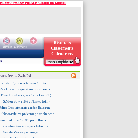
BLEAU PHASE FINALE Coupe du Monde
Résultats
Bayern
Dortmund
Classements
Calendriers
s
|
ransferts 24h/24
oach de l'Ajax insiste pour Godts
2e offre en préparation pour Godts
: Dina Ebimbe signe à Schalke (off.)
 : Saïdou Sow prêté à Nantes (off.)
ilipe Luis aimerait garder Balogun
: Newcastle est prévenu pour Nmecha
emière offre à 45 M€ pour Rodri ?
: le soutien très appuyé à Infantino
 : Van de Ven va prolonger