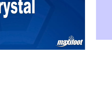
Galatasara
06/08
Southampto
06/08
Real : Vini
06/08
VIDEO : un
06/08
Real : Dio
06/08
Real : Rodr
06/08
PSG : Aklio
06/08
Médias : la
06/08
PSG : pas d
06/08
Real : ça s
06/08
Barça : Fe
06/08
FIFA : des 
06/08
Abha : c'est
06/08
Real : rép
06/08
Arsenal : N
06/08
Al-Ahli : D
06/08
PSG : Luis 
06/08
Monaco : P
05/08
Rennes : Za
05/08
Rennes : u
05/08
VIDEO : Th
05/08
Dunkerque 
05/08
Lyon : Man
05/08