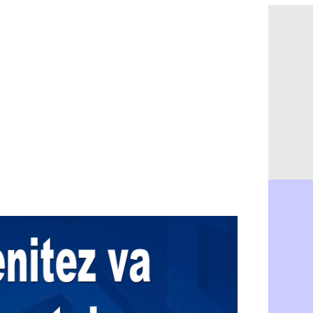
Ouganda : 
06/08
Arsenal : A
06/08
Chelsea : P
06/08
FIFA : le 
06/08
PSG : l'ét
06/08
Bologne : D
06/08
OM : accor
06/08
OM : Medi
06/08
Uruguay : 
06/08
Séville : J
06/08
PSG : Ndja
06/08
Real : Dio
06/08
Man City : 
06/08
Rennes : A
06/08
Aston Villa
06/08
OM : une a
06/08
Le Havre : 
06/08
Trabzonspor
06/08
Bordeaux :
06/08
FIFA : Al-K
06/08
Fenerbahçe
06/08
Bordeaux : 
06/08