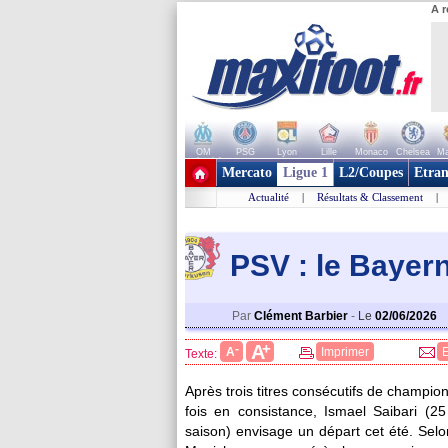
A r
OM
PSG
Lyon
Lille
Monaco
Chelsea
Ma
+ de clubs
Mercato
Ligue 1
L2/Coupes
Etran
Actualité
|
Résultats & Classement
|
PSV : le Bayern
Par
Clément Barbier
-
Le
02/06/2026
+
A
-
A
Imprimer
Texte:
Après trois titres consécutifs de champ
fois en consistance, Ismael
Saibari
(25 
saison) envisage un départ cet été. Selo