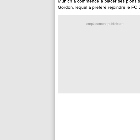
Munich a commencé à placer ses pions sur 
Gordon, lequel a préféré rejoindre le FC 
emplacement publicitaire