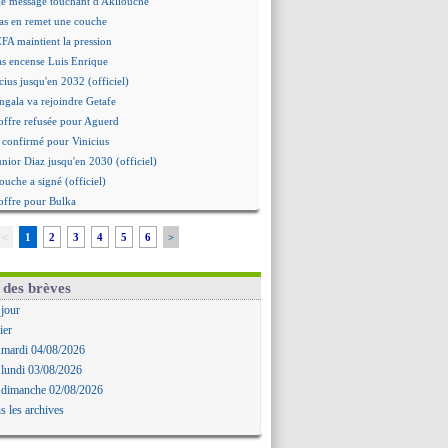
le message touchant d'Akliouche
as en remet une couche
EFA maintient la pression
as encense Luis Enrique
cius jusqu'en 2032 (officiel)
gala va rejoindre Getafe
offre refusée pour Aguerd
st confirmé pour Vinicius
unior Diaz jusqu'en 2030 (officiel)
ouche a signé (officiel)
offre pour Bulka
rat signé pour Akliouche
<
1
2
3
4
5
6
>
 Owori battu à mort à Kampala
Arteta veut créer une dynastie
alace a fait son offre pour Disasi
 des brèves
gouvernement espagnol s'en mêle
 jour
onnante rumeur Gusto
ier
Dallinga est sur le marché
 mardi 04/08/2026
rd trouvé avec Man City pour Rulli
 lundi 03/08/2026
na vers Leverkusen pour 25 M€
 dimanche 02/08/2026
Forlan nommé sélectionneur (officiel)
s les archives
Juanlu signe à Bournemouth (officiel)
ntou heureux d'avoir rejoué