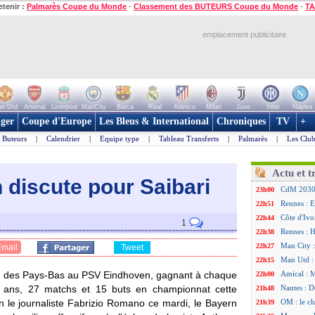
etenir :
Palmarès Coupe du Monde
-
Classement des BUTEURS Coupe du Monde
-
TA
emplacement publicitaire
n Utd
Arsenal
Liverpool
ManCity
Barca
Real
Atletico
Milan
Juve
Inter
Naples
ger
Coupe d'Europe
Les Bleus & International
Chroniques
TV
+
Buteurs
|
Calendrier
|
Equipe type
|
Tableau Transferts
|
Palmarès
|
Les Club
Actu et t
 discute pour Saibari
CdM 2030 :
23h00
Rennes : E
22h51
Côte d'Ivo
22h44
1
Rennes : H
22h38
Man City :
22h27
Email
Tweet
Man Utd : 
22h15
ion des Pays-Bas au PSV Eindhoven, gagnant à chaque
Amical : 
22h00
ans, 27 matchs et 15 buts en championnat cette
Nantes : D
21h48
n le journaliste Fabrizio Romano ce mardi, le Bayern
OM : le cl
21h39