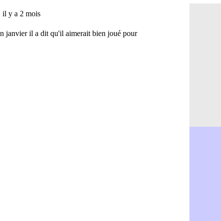
Real : Dio
16h04
Man City :
15h50
Rennes : A
15h40
Aston Vill
15h18
OM : une 
15h01
Le Havre :
14h46
Trabzonspo
14h25
Bordeaux 
14h12
FIFA : Al-
13h51
Fenerbahç
13h29
Bordeaux :
13h11
Galatasara
12h46
Southampto
12h28
Real : Vin
12h10
VIDEO : un
11h58
Real : Dio
11h35
Real : Rodr
11h19
PSG : Aklio
11h07
Médias : l
10h53
PSG : pas 
10h36
Real : ça 
10h13
Barça : Fe
09h51