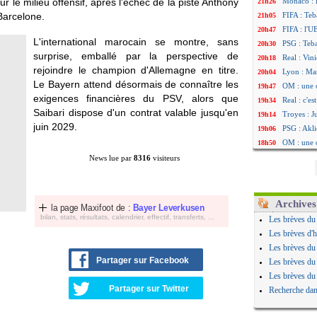
le milieu offensif, après l'échec de la piste Anthony
Monaco : 
21h26
Barcelone.
FIFA : Teb
21h05
FIFA : l'U
20h47
L'international marocain se montre, sans
PSG : Teb
20h30
surprise, emballé par la perspective de
Real : Vini
20h18
rejoindre le champion d'Allemagne en titre.
Lyon : Man
20h04
Le Bayern attend désormais de connaître les
OM : une 
19h47
exigences financières du PSV, alors que
Real : c'e
19h34
Saibari dispose d'un contrat valable jusqu'en
Troyes : J
19h14
juin 2029.
PSG : Akli
19h06
OM : une 
18h50
PSG : cont
18h30
News lue par
8316
visiteurs
Ouganda :
18h20
Arsenal : 
17h58
Chelsea : P
17h47
Archives
la page Maxifoot de :
Bayer Leverkusen
FIFA : le 
17h34
bilan, stats, résultats, calendrier, effectif, transferts, ...
Les brèves du
PSG : l'ét
17h22
Les brèves d'h
Bologne : 
17h10
Les brèves du
OM : acco
16h59
Partager sur Facebook
Les brèves du
OM : Medi
16h53
Les brèves du
Uruguay : 
16h45
Partager sur Twitter
Recherche dan
Séville : 
16h34
PSG : Ndja
16h21