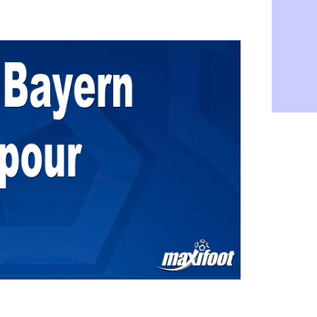
FIFA : des
09h32
Abha : c'es
09h11
Real : rép
08h57
Arsenal : 
08h39
Al-Ahli : 
08h22
PSG : Luis
00h06
Monaco : P
05/08
Rennes : Za
05/08
Rennes : u
05/08
VIDEO : Th
05/08
Dunkerque 
05/08
Lyon : Man
05/08
Amical : Ar
05/08
Amical : lo
05/08
Man City :
05/08
LdC : Fene
05/08
Al-Diriyah 
05/08
Atletico : 
05/08
Amical : p
05/08
VIDEO : le
05/08
CdM 2030 :
05/08
PSG : la c
05/08
Newcastle :
05/08