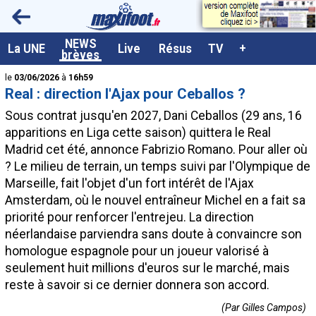
<
NEWS
A la UNE
La UNE
Live
Résus
TV
+
brèves
Dernières brèves
le
03/06/2026
à
16h59
Real : direction l'Ajax pour Ceballos ?
Live / Matchs en direct
Sous contrat jusqu'en 2027, Dani
Ceballos
(29 ans, 16
Résultats et Classements
apparitions en Liga cette saison) quittera le Real
Madrid cet été, annonce Fabrizio Romano. Pour aller où
Class. buteurs européens
? Le milieu de terrain, un temps suivi par l'Olympique de
Programme TV foot
Marseille, fait l'objet d'un fort intérêt de l'Ajax
Amsterdam, où le nouvel entraîneur Michel en a fait sa
Vidéos
priorité pour renforcer l'entrejeu. La direction
Sondages
néerlandaise parviendra sans doute à convaincre son
homologue espagnole pour un joueur valorisé à
Tableau transferts L1
seulement huit millions d'euros sur le marché, mais
Taille de la police
reste à savoir si ce dernier donnera son accord.
Paramètrages / Options
(Par Gilles Campos)