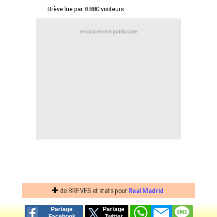
Brève lue par 8.880 visiteurs
Contact / Signaler un bug
Recrutement Maxifoot
emplacement publicitaire
Mentions légales
site web Maxifoot.fr
+
de BREVES et stats pour
Real Madrid
Partage
Partage
Facebook
Twitter