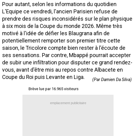
Pour autant, selon les informations du quotidien
Contact / Signaler un bug
L'Equipe ce vendredi, l'ancien Parisien refuse de
Recrutement Maxifoot
prendre des risques inconsidérés sur le plan physique
à six mois de la Coupe du monde 2026. Même très
Mentions légales
motivé à l'idée de défier les Blaugrana afin de
potentiellement remporter son premier titre cette
site web Maxifoot.fr
saison, le Tricolore compte bien rester à l'écoute de
ses sensations. Par contre, Mbappé pourrait accepter
de subir une infiltration pour disputer ce grand rendez-
vous, avant d'être mis au repos contre Albacete en
Coupe du Roi puis Levante en Liga.
(Par Damien Da Silva)
Brève lue par 16.965 visiteurs
emplacement publicitaire