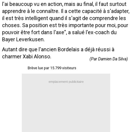
l'ai beaucoup vu en action, mais au final, il faut surtout
Contact / Signaler un bug
apprendre à le connaître. Il a cette capacité à s'adapter,
Recrutement Maxifoot
il est très intelligent quand il s'agit de comprendre les
choses. Sa position est très importante pour moi, pour
Mentions légales
pouvoir être fort dans l'axe", a salué l'ex-coach du
Bayer Leverkusen.
site web Maxifoot.fr
Autant dire que l'ancien Bordelais a déjà réussi à
charmer Xabi Alonso.
(Par Damien Da Silva)
Brève lue par 15.799 visiteurs
emplacement publicitaire