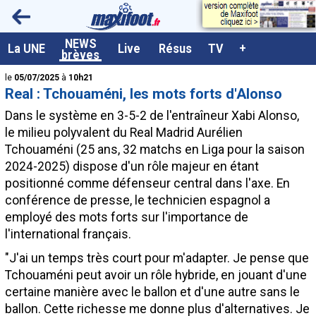
<
NEWS
A la UNE
La UNE
Live
Résus
TV
+
brèves
Dernières brèves
le
05/07/2025
à
10h21
Real : Tchouaméni, les mots forts d'Alonso
Live / Matchs en direct
Dans le système en 3-5-2 de l'entraîneur Xabi Alonso,
Résultats et Classements
le milieu polyvalent du Real Madrid Aurélien
Tchouaméni
(25 ans, 32 matchs en Liga pour la saison
Class. buteurs européens
2024-2025) dispose d'un rôle majeur en étant
Programme TV foot
positionné comme défenseur central dans l'axe. En
conférence de presse, le technicien espagnol a
Vidéos
employé des mots forts sur l'importance de
Sondages
l'international français.
Tableau transferts L1
"J'ai un temps très court pour m'adapter. Je pense que
Tchouaméni peut avoir un rôle hybride, en jouant d'une
Taille de la police
certaine manière avec le ballon et d'une autre sans le
Paramètrages / Options
ballon. Cette richesse me donne plus d'alternatives. Je