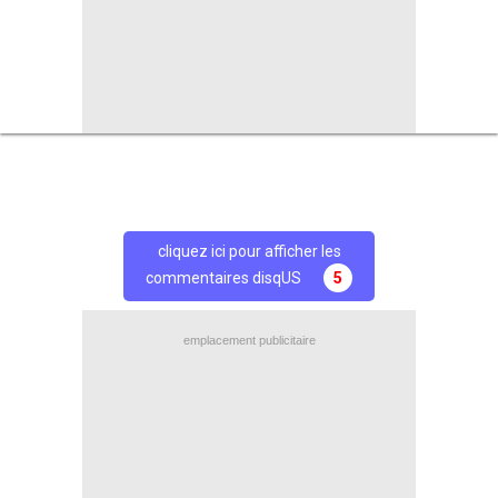
+
de BREVES et stats pour
Reims
Partage
Partage
Facebook
Twitter
cliquez ici pour afficher les
commentaires disqUS
5
emplacement publicitaire