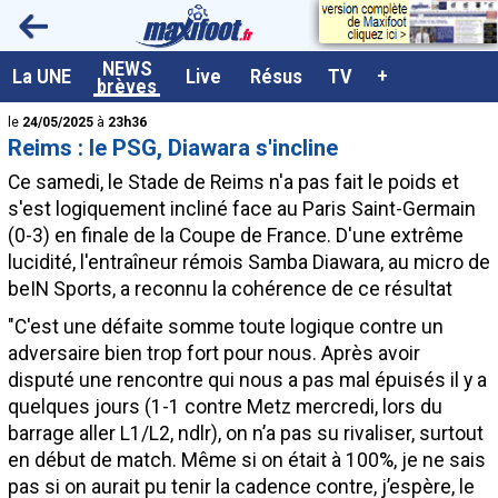
<
NEWS
A la UNE
La UNE
Live
Résus
TV
+
brèves
Dernières brèves
le
24/05/2025
à
23h36
Reims : le PSG, Diawara s'incline
Live / Matchs en direct
Ce samedi, le Stade de Reims n'a pas fait le poids et
Résultats et Classements
s'est logiquement incliné face au Paris Saint-Germain
(0-3) en finale de la Coupe de France. D'une extrême
Class. buteurs européens
lucidité, l'entraîneur rémois Samba Diawara, au micro de
Programme TV foot
beIN Sports, a reconnu la cohérence de ce résultat
Vidéos
"C'est une défaite somme toute logique contre un
adversaire bien trop fort pour nous. Après avoir
Sondages
disputé une rencontre qui nous a pas mal épuisés il y a
Tableau transferts L1
quelques jours (1-1 contre Metz mercredi, lors du
barrage aller L1/L2, ndlr), on n’a pas su rivaliser, surtout
Taille de la police
en début de match. Même si on était à 100%, je ne sais
Paramètrages / Options
pas si on aurait pu tenir la cadence contre, j’espère, le