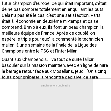
futur champion d’Europe. Ce qui était important, c’était
Contact / Signaler un bug
de ne pas sombrer totalement en enquillant les buts.
Recrutement Maxifoot
Cela n’a pas été le cas, c’est une satisfaction. Paris
était à l’économie en deuxième mi-temps et ça se
Mentions légales
comprend. Bravo à eux, ils font un beau champion, la
meilleure équipe de France. Après ce doublé, on
site web Maxifoot.fr
espère le triplé pour eux", a commenté le technicien
malien, à une semaine de la finale de la Ligue des
Champions entre le PSG et l'Inter Milan.
Quant aux Champenois, il va tout de suite falloir
basculer sur la mission maintien, avec en ligne de mire
le barrage retour face aux Mosellans, jeudi. "On a cinq
jours pour préparer la rencontre décisive, ce sera
suffisant. On verra si ça passe ou si ça casse", a
emplacement publicitaire
annoncé Diawara.
(Par Clément Barbier)
Brève lue par 14.669 visiteurs