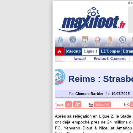
A r
OM
PSG
Lyon
Lille
Monaco
Chelsea
Ma
+ de clubs
Mercato
Ligue 1
L2/Coupes
Etran
Actualité
|
Résultats & Classement
|
Reims : Strasb
Par
Clément Barbier
-
Le
10/07/2025
+
A
-
A
Imprimer
Texte:
Après sa relégation en Ligue 2, le Stad
ont déjà empoché près de 24 millions d'
FC, Yehvann Diouf à Nice, et Amadou