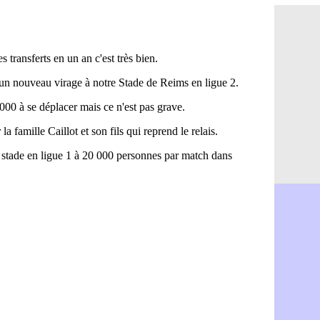
Argentine 
08/08
Amical : l'I
08/08
Atletico : 
08/08
Monaco : C
08/08
Amical : e
08/08
OM : la pis
08/08
PSG : ça n
08/08
Amical : Re
08/08
Arsenal : c
08/08
Amical : L
08/08
Real : Mour
08/08
Amical : T
08/08
OM : Benati
08/08
Newcastle :
08/08
PSG : une 
08/08
PSG : le g
08/08
OM : le jou
08/08
Heracles : 
08/08
Monaco : M
08/08
OM : accor
08/08
Barça : Ara
08/08
OM : Côme
08/08