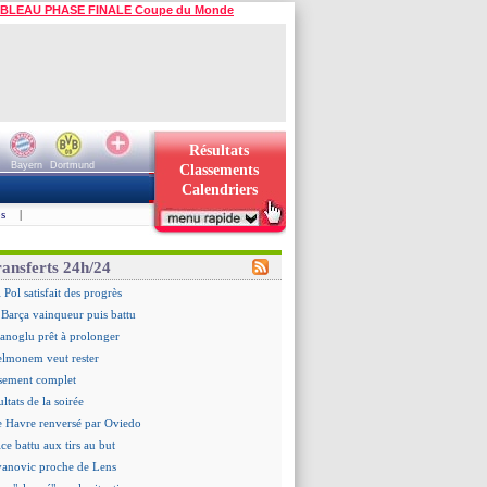
BLEAU PHASE FINALE Coupe du Monde
Résultats
Bayern
Dortmund
Classements
Calendriers
s
|
ransferts 24h/24
 Pol satisfait des progrès
 Barça vainqueur puis battu
hanoglu prêt à prolonger
elmonem veut rester
ssement complet
ultats de la soirée
e Havre renversé par Oviedo
ce battu aux tirs au but
Ivanovic proche de Lens