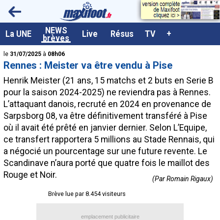
<
NEWS
A la UNE
La UNE
Live
Résus
TV
+
brèves
Dernières brèves
le
31/07/2025
à
08h06
Rennes : Meister va être vendu à Pise
Live / Matchs en direct
Henrik Meister (21 ans, 15 matchs et 2 buts en Serie B
Résultats et Classements
pour la saison 2024-2025) ne reviendra pas à Rennes.
L’attaquant danois, recruté en 2024 en provenance de
Class. buteurs européens
Sarpsborg 08, va être définitivement transféré à Pise
Programme TV foot
où il avait été prêté en janvier dernier. Selon L’Equipe,
ce transfert rapportera 5 millions au Stade Rennais, qui
Vidéos
a négocié un pourcentage sur une future revente. Le
Sondages
Scandinave n’aura porté que quatre fois le maillot des
Rouge et Noir.
Tableau transferts L1
(Par Romain Rigaux)
Brève lue par 8.454 visiteurs
Taille de la police
Paramètrages / Options
emplacement publicitaire