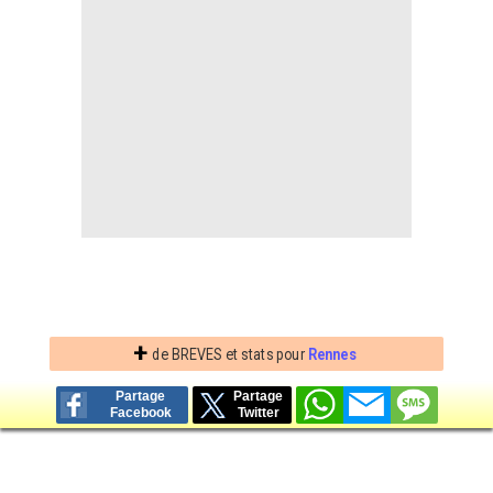
Contact / Signaler un bug
Recrutement Maxifoot
Mentions légales
site web Maxifoot.fr
+
de BREVES et stats pour
Rennes
Partage
Partage
Facebook
Twitter