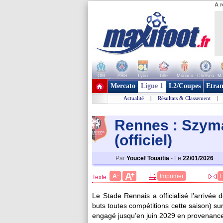
A r
OM
PSG
Lyon
Lille
Monaco
Chelsea
Ma
+ de clubs
Mercato
Ligue 1
L2/Coupes
Etran
Actualité
|
Résultats & Classement
|
Rennes : Szyma
(officiel)
Par
Youcef Touaitia
-
Le
22/01/2026
+
A
-
A
Imprimer
Texte:
Le Stade Rennais a officialisé l’arrivée
buts toutes compétitions cette saison) sur
engagé jusqu’en juin 2029 en provenanc