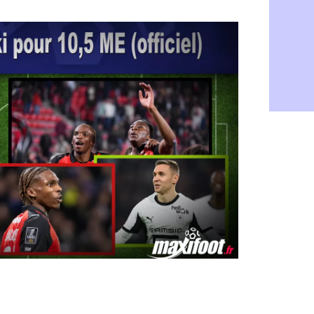
OM : accor
08/08
Barça : Ara
08/08
OM : Côme
08/08
Man Utd : 
08/08
L3 : Caen 
07/08
OM : Højbj
07/08
OM : Gouir
07/08
Leipzig : l
07/08
L3 : 1ère u
07/08
OM : Benat
07/08
Villarreal 
07/08
Lyon : la d
07/08
OM : un no
07/08
Brest : un
07/08
OM : McCo
07/08
PSG : 4 re
07/08
Nice : Kevi
07/08
L1 : prison
07/08
Leganés : c
07/08
Atletico : 
07/08
Monaco : Fi
07/08
Lyon : Mang
07/08
PSG : Nsoki
07/08