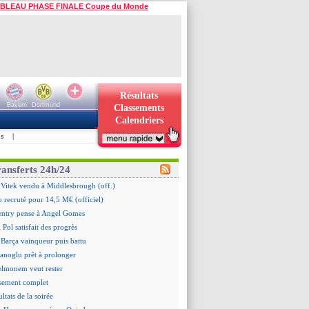
BLEAU PHASE FINALE Coupe du Monde
Résultats
Bayern
Dortmund
Classements
Calendriers
s
|
ransferts 24h/24
 Vitek vendu à Middlesbrough (off.)
 recruté pour 14,5 M€ (officiel)
ntry pense à Angel Gomes
 Pol satisfait des progrès
 Barça vainqueur puis battu
hanoglu prêt à prolonger
elmonem veut rester
ssement complet
ultats de la soirée