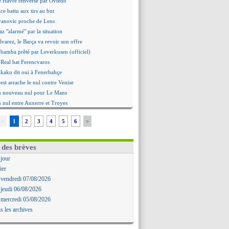
e Havre renversé par Oviedo
ce battu aux tirs au but
Ivanovic proche de Lens
 "alarmé" par la situation
Alvarez, le Barça va revoir son offre
Mbamba prêté par Leverkusen (officiel)
 Real bat Ferencvaros
ukaku dit oui à Fenerbahçe
est arrache le nul contre Venise
n nouveau nul pour Le Mans
 nul entre Auxerre et Troyes
 Sergi Roberto a signé (officiel)
<
1
2
3
4
5
6
>
gers fait tomber Lorient
e Paris FC corrigé par Mayence
ennes encore battu par Brentford
 des brèves
aris SG 1-1 Man Utd (fini)
 jour
 Jong menacé par l’arrivée de Rodri
ier
Simeone ferme la porte pour Alvarez
 vendredi 07/08/2026
ens battu par Sunderland avant le PSG
 jeudi 06/08/2026
 : O. Diomande arrive pour 40 M€
 mercredi 05/08/2026
rasbourg s'incline encore
s les archives
ille repris par Hambourg
ou prolongé jusqu'en 2030 (officiel)